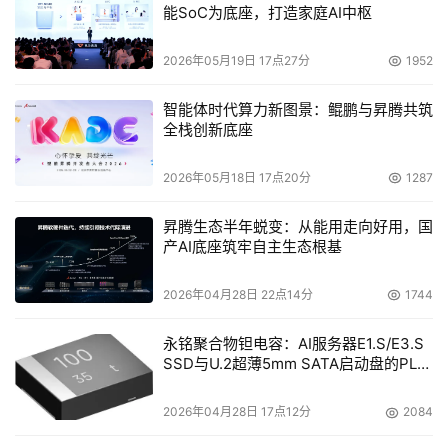
能SoC为底座，打造家庭AI中枢
2026年05月19日 17点27分
1952
智能体时代算力新图景：鲲鹏与昇腾共筑
全栈创新底座
2026年05月18日 17点20分
1287
昇腾生态半年蜕变：从能用走向好用，国
产AI底座筑牢自主生态根基
2026年04月28日 22点14分
1744
永铭聚合物钽电容：AI服务器E1.S/E3.S
SSD与U.2超薄5mm SATA启动盘的PLP
电容选型分析
2026年04月28日 17点12分
2084