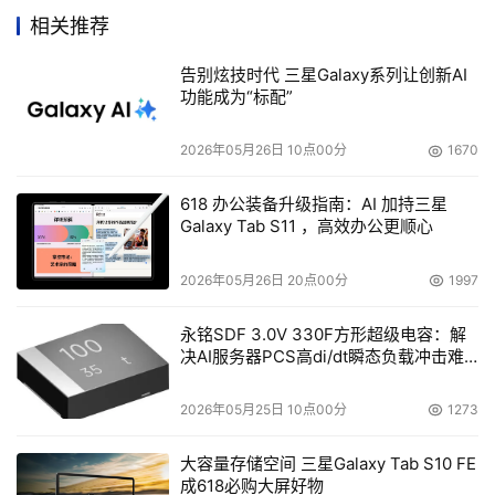
相关推荐
向连结，就可以继续提供原有的服务。而且在进行升级时，
也能够以不停机的方式进行升级，去扩展新的Exchange服
告别炫技时代 三星Galaxy系列让创新AI
务会更加地容易。
功能成为“标配”
    总而言之，因为实行数据分离的架构，将Exchange 
2026年05月26日 10点00分
1670
Server的数据放在Windows Storage Server 2003上，所
618 办公装备升级指南：AI 加持三星
以可以在任何时间进行备份，并且不会影响到Exchange 
Galaxy Tab S11 ，高效办公更顺心
Server的执行效能，同时还能够在系统出现问题时，进行快
速的系统回复。
2026年05月26日 20点00分
1997
永铭SDF 3.0V 330F方形超级电容：解
本文来源于DOIT传媒，文章内容仅供参考，不构成投资建议。
决AI服务器PCS高di/dt瞬态负载冲击难
题
2026年05月25日 10点00分
1273
大容量存储空间 三星Galaxy Tab S10 FE
成618必购大屏好物