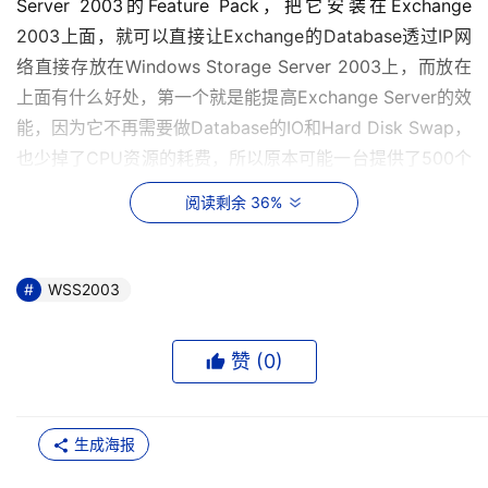
Server 2003的Feature Pack，把它安装在Exchange 
2003上面，就可以直接让Exchange的Database透过IP网
络直接存放在Windows Storage Server 2003上，而放在
上面有什么好处，第一个就是能提高Exchange Server的效
能，因为它不再需要做Database的IO和Hard Disk Swap，
也少掉了CPU资源的耗费，所以原本可能一台提供了500个
Mail Box，现在可能就可以提供到700、800，甚至上千
阅读剩余 36%
个，节省了企业在硬件上的升级投资。
    第二个好处是因为Database已经分离，所以在做备份
WSS2003
时，就不必担心会影响本身Exchange上的效能，MIS人员
在备份时也可以不必担心会拉下服务器的效能，而且微软还
赞 (
0
)
可采用Mirror的方式，或者是用传统的磁盘驱动器备份起
来，可完整保护它的数据，也提高Exchange的效能。第三
个很重要的好处是，当Exchange的发生灾难失效时，这种
生成海报
架构的回复能力是最快的，只要在后面有新的一台
Exchange Server，MIS人员只要将它的Database重新导