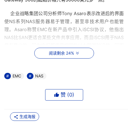
    企业战略集团公司分析师Tony Asaro表示改进后的界面
使NS系列NAS服务器易于管理，甚至非技术用户也能管
理。Asaro称赞EMC在新产品中引入iSCSI协议，他指出
NAS比SAN更适合某些文件共享应用，而且iSCSI用于NAS
是有意义的，因为它们都使用相同的以太网基础设施，因而
安装更容易，性价比更高。 
阅读剩余 24%
    然而，正当IBM和EMC等高端厂商瞄准低端市场的同
时，NAS市场的超重量级人物NetworkAppliance公司将成
EMC
NAS
为了高端市场的带头人。今年5月份，Network Appliance
公司针对高速的光纤网络而推出了 FAS920和FAS920c两
赞 (
0
)
款存储产品。 
    调研机构Gartner表示，由于企业对网路附加存储的青
生成海报
睐，NAS市场每年将以9%的速度递增。而据EMC此前公布