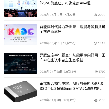
能SoC为底座，打造家庭AI中枢
2026年05月19日 17点27分
2009
智能体时代算力新图景：鲲鹏与昇腾共筑
全栈创新底座
2026年05月18日 17点20分
1343
昇腾生态半年蜕变：从能用走向好用，国
产AI底座筑牢自主生态根基
2026年04月28日 22点14分
1792
永铭聚合物钽电容：AI服务器E1.S/E3.S
SSD与U.2超薄5mm SATA启动盘的PLP
电容选型分析
2026年04月28日 17点12分
2135