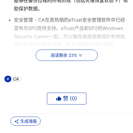
能够在备份过程的所有阶段（包括灾难恢复状态下）帮
助保护数据。
安全管理 - CA在其热销的eTrust安全管理软件中已经
宣布为SP2提供支持。eTrust产品和SP2的Windows
Security Center一起，可以确保桌面病毒保护系统始
终处于激活和最新状态，并且还能帮助用户确保
Windows Firewall的优化配置。
阅读剩余 23%
生命周期管理 - CA的AllFusion生命周期管理解决方案
实现了应用程序和系统升级到SP2的自动化，它提高了
CA
升级的效率和质量，并能够确保迁移速度更快，而且迁
移时不会出现问题。
赞 (
0
)
    微软公司Windows产品组总监Neil Charney说：“当前的
IT机构都对安全问题十分敏感，而Windows XP SP2能够帮
助他们更有效地保护桌面计算环境。对这一最新版本的支持
生成海报
进一步表明了CA对Windows平台的长期承诺。而且，这一