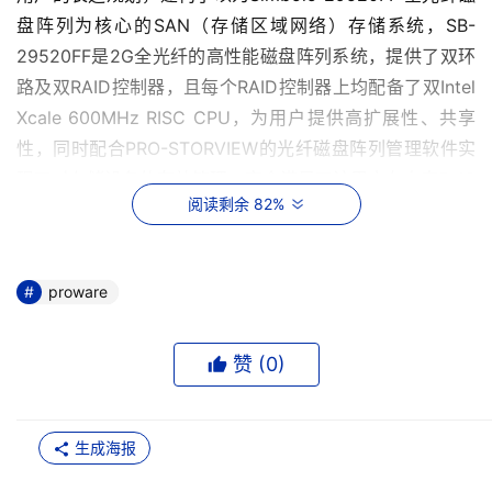
盘阵列为核心的SAN（存储区域网络）存储系统，SB-
29520FF是2G全光纤的高性能磁盘阵列系统，提供了双环
路及双RAID控制器，且每个RAID控制器上均配备了双Intel 
Xcale 600MHz RISC CPU，为用户提供高扩展性、共享
性，同时配合PRO-STORVIEW的光纤磁盘阵列管理软件实
现了对存储设备的有效管理，完全满足了该用户在未来5-10
阅读剩余 82%
年图书馆及网络中心的业务发展需求。
三、用户系统环境
proware
硬件平台：
赞 (
0
)
 1台SB-29520磁盘阵列，缓存2GB，（可扩至
14TB）；
 1台SB-29520磁盘阵列的扩展柜29100JF；
生成海报
 24块146G 希捷 光纤磁盘；