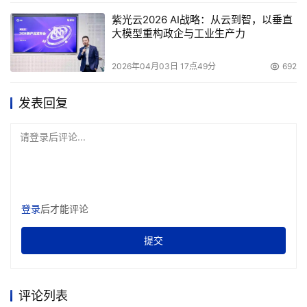
务的不间断运行。
紫光云2026 AI战略：从云到智，以垂直
大模型重构政企与工业生产力
    由于并不是所有的环境都是光纤专有环路或交换式结
构，通过光纤存储交换机，SB-29520FF全光纤磁盘阵列系
2026年04月03日 17点49分
692
统可被连入私有或公共的SAN环境，并通过统一的管理软件
对其进行管理。
发表回复
    一些厂商的产品要求构成RAID级的磁盘必须固定，一旦
请登录后评论...
改动磁盘位置后，RAID信息及应用数据将会丢失或重建。
而豪威科技的SB-29520FF系列将RAID信息记录在每块成
员硬盘内，控制器能够容易地读取配置信息。
登录
后才能评论
 产品特性：
提交
 标准19”/ 2U高机架式机箱设计，可安装12个热插拔
光纤硬盘槽位元
评论列表
 本机提供4个主机通道，可不透过Switch/Hub连接4