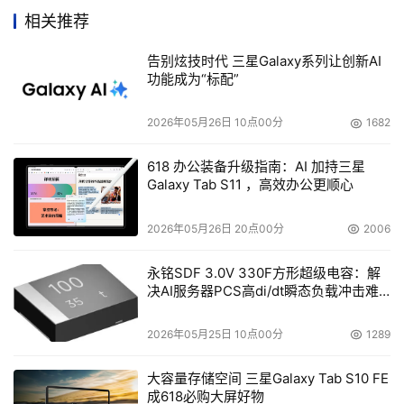
相关推荐
 1台16口Brocade SilkWorm 3800光纤通道交换机
（可扩至32口）；
告别炫技时代 三星Galaxy系列让创新AI
功能成为“标配”
 Qlogic 2342L光纤通道适配器4块；
2026年05月26日 10点00分
1682
 系统平台：
618 办公装备升级指南：AI 加持三星
AIX5.1操作系统；
Galaxy Tab S11 ，高效办公更顺心
Windows Advanced Server 2000操作系统。
2026年05月26日 20点00分
2006
软件管理平台：
永铭SDF 3.0V 330F方形超级电容：解
决AI服务器PCS高di/dt瞬态负载冲击难
光纤存储管理软件Proware StorView
题
2026年05月25日 10点00分
1289
基于主机开发的软件
大容量存储空间 三星Galaxy Tab S10 FE
    提供本地或者远程管理、监控以及事件告警等功能；
成618必购大屏好物