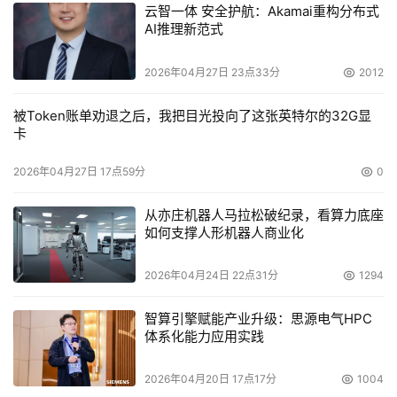
可由512MB扩至2GB。调整缓存大小是决定盘阵性能最优
云智一体 安全护航：Akamai重构分布式
化重要因素，不同应用对条块的大小需求是不同的，只有为
AI推理新范式
不同应用设置相宜的条块大小，才能使整个应用系统的性能
2026年04月27日 23点33分
2012
最优化。
被Token账单劝退之后，我把目光投向了这张英特尔的32G显
    SB-29520FF在本机内提供了4个主机通道用于直接连接
卡
4部服务器，可以在有限的成本范围内实现中小型的SAN架
构。SB-29520FF系列完全独立于主机，可与任何操作系统
2026年04月27日 17点59分
0
的主机相连，不需要任何特殊的驱动程序。
从亦庄机器人马拉松破纪录，看算力底座
如何支撑人形机器人商业化
    SB-29520FF系列能够轻松的被整合到SAN的环境中，
而不需要使用额外的LUN映射软件，SAN映射可以是不同类
2026年04月24日 22点31分
1294
型的主机共享同一磁盘阵列系统。这样可以减少用户在构建
SAN环境的投资。
智算引擎赋能产业升级：思源电气HPC
体系化能力应用实践
    当用户需求超过目前的存储容量时，正在使用的存储设
备SB-29520FF，不需要离线就可扩充存储容量，实现了业
2026年04月20日 17点17分
1004