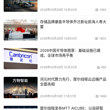
    管理与监控软件采用占用系统资源较低的HTML界面来代
替占用CPU等系统资源较高的JAVA平台 
2026年05月28日 10点00分
1993
    提供友好的GUI管理向导
    对于监控来说，远程访问和报警通知是非常有用的管理
存储品牌康盈半导体乔迁新址前海人寿大
厦
软件，如果选择全局的版本，这样功能会变的更强大。
2026年05月26日 15点00分
1800
系统自带的终端软件 VT100
2026中国半导体图景：基础设施已建
    仅仅提供本地的管理与监控的功能；
成，全球市场再平衡
    管理软件独立于操作系统平台
2026年05月26日 10点30分
992
四、拓扑图
词元时代算力先行，摩尔线程云边端产品
全面亮相
2026年05月19日 17点31分
1899
摩尔线程发布MTT AICUBE：以自研智