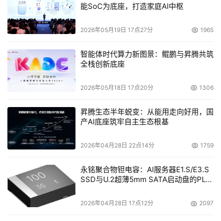
能SoC为底座，打造家庭AI中枢
2026年05月19日 17点27分
1965
智能体时代算力新图景：鲲鹏与昇腾共筑
全栈创新底座
2026年05月18日 17点20分
1306
昇腾生态半年蜕变：从能用走向好用，国
产AI底座筑牢自主生态根基
五、技术优势
2026年04月28日 22点14分
1759
    豪威科技SB-29520FF系列2G全光纤磁盘阵列，可充分
永铭聚合物钽电容：AI服务器E1.S/E3.S
利用2Gbps光纤通道的优良特性，实现更大的扩展性和更远
SSD与U.2超薄5mm SATA启动盘的PLP
的传输距离。
电容选型分析
2026年04月28日 17点12分
2097
    Simbolo 29520内共有4颗600MHz RISC CPU，缓存