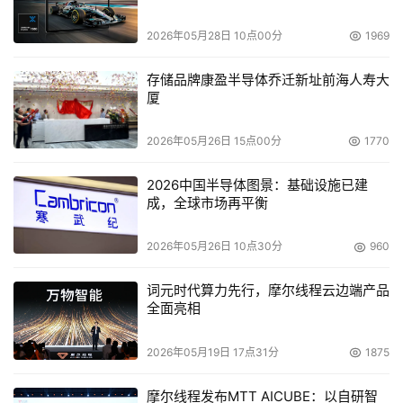
2026年05月28日 10点00分
1969
    究竟哪一种方式最合适，要视传统基础设施的情况和项
目的最终目标来确定。在下期，我们将介绍成功进行SAN孤
存储品牌康盈半导体乔迁新址前海人寿大
岛互联的例子，并且详细分析可能存在的弊端。(文/网络世
厦
界)
2026年05月26日 15点00分
1770
2026中国半导体图景：基础设施已建
成，全球市场再平衡
2026年05月26日 10点30分
960
词元时代算力先行，摩尔线程云边端产品
全面亮相
2026年05月19日 17点31分
1875
摩尔线程发布MTT AICUBE：以自研智