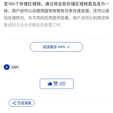
至100个存储区域网。通过将这些存储区域网孤岛连为一
体，用户就可以向使用磁带库那样共享存储资源，还可以添
加存储阵列，为不同的应用提供容量。用户也可以利用这种
集成的方法合并繁杂的管理工作。 
    系统集成商IPSO公司总裁Kent Smith认为，集成工作的
最初步骤应当是建立适当的部署标准。这些标准包括用户所
阅读剩余 49%
用设备的硬件标准；互联存储区域网所需要的技术标准??无
论是光纤通道，还是SCSI或iSCSI，或其他的技术；另外还
有用于管理这些存储区域网的软件层。 
SAN
    这可能意味着要丢弃原有的一些投资并对其他项目进行
赞 (
0
)
修改，但我们需要明白，对于任何技术来说，集成都是大势
所趋。 
生成海报
    Smith介绍，用户所需要的硬件应当使集成过程变得更容