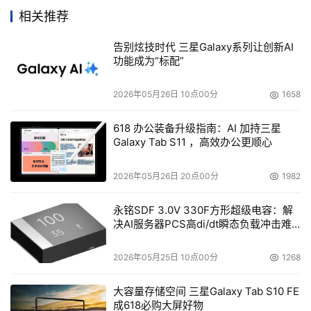
易。EMC、Brocade、惠普，还有许多厂商都在努力将硬
相关推荐
件层更容易地添加到存储区域网之中，从而将各个孤岛连为
告别炫技时代 三星Galaxy系列让创新AI
一体，并创造出一个虚拟的单一存储区域网。 
功能成为“标配”
    总而言之，专家认为存储区域网孤岛的集成方法有三
2026年05月26日 10点00分
1658
种。
618 办公装备升级指南：AI 加持三星
以简单的核心方式合并，即利用一台导向器级的交换
Galaxy Tab S11 ，高效办公更顺心
机?通常是一台具备64个或更多端口的机架式交换机，
2026年05月26日 20点00分
1982
并内建冗余和高可用特性?来替代较小的固定端口交换
机。
永铭SDF 3.0V 330F方形超级电容：解
决AI服务器PCS高di/dt瞬态负载冲击难
根据核心-边缘战略部署，即利用数据中心内较大的导
题
向器级交换机作为核心，并将其与网络边缘的小型固定
2026年05月25日 10点00分
1268
端口交换机连为一体。
利用IP光纤通道（Fibre Channel over IP - FC/IP）或
大容量存储空间 三星Galaxy Tab S10 FE
成618必购大屏好物
IFCP进行远距离互联。