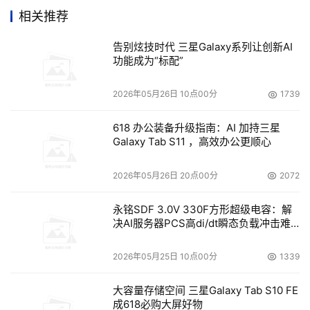
面对IT管理者的压力和存储需求方面不断增长的挑战，
相关推荐
VERITAS提出了以存储为基础的“效用计算”的模式，利用软
告别炫技时代 三星Galaxy系列让创新AI
件从存储开始，构建灵活、稳固、高效的IT架构，实现系统
功能成为“标配”
高可用性和高性能，发挥数据中心各个层面的最大效能，最
终使企业的IT系统成为按需可用的基础设施。如今，这一计
2026年05月26日 10点00分
1739
算模式受到了业界和企业的普遍关注。
618 办公装备升级指南：AI 加持三星
Galaxy Tab S11 ，高效办公更顺心
IT架结构：以存储为基础
2026年05月26日 20点00分
2072
作为关键性的IT基础设施，存储架构的搭建将影响整个IT
架构是否灵活、高效。在传统的IT架构中，存在许多影响系
永铭SDF 3.0V 330F方形超级电容：解
决AI服务器PCS高di/dt瞬态负载冲击难
统灵活、高效的因素：应用被捆绑在固定的平台上；应用从
题
属于不同的平台，数据资源的共享和相互利用会极不方便；
2026年05月25日 10点00分
1339
需要进行系统调整时必须实施计划停机；每个应用环境都需
按最大设计负载来搭建……
大容量存储空间 三星Galaxy Tab S10 FE
成618必购大屏好物