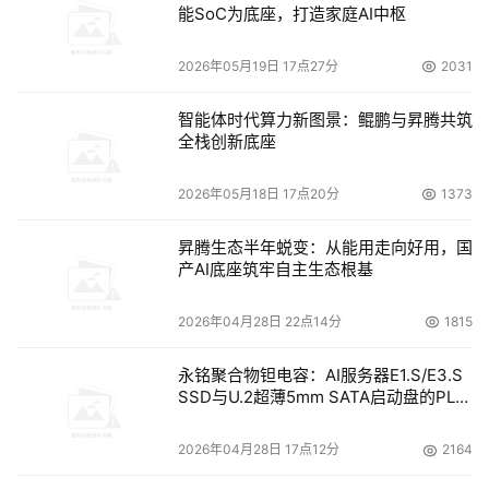
能SoC为底座，打造家庭AI中枢
管理所带来的负担，并满足企业各种异构平台的需求。在存
储的基础上，VERITAS“效用计算”的产品线延伸到了诸如应
2026年05月19日 17点27分
2031
用性能管理、自动化IT服务评估等领域，不仅将存储的应用
变得如同按需使用水、电一样轻松自如，而且将帮助企业的
智能体时代算力新图景：鲲鹏与昇腾共筑
IT系统逐步向基础设施迈进。
全栈创新底座
2026年05月18日 17点20分
1373
在存储方面，VERITAS的NetBackup为大型的UNIX、
Windows及Novel跨平台的企业数据环境提供了高可靠的数
昇腾生态半年蜕变：从能用走向好用，国
据保护，其基于磁盘的独特技术可以实现目前最快的数据备
产AI底座筑牢自主生态根基
份和恢复速度；Volume Manager和File System能够提高
异构环境下的存储利用率，可灵活管理跨存储设备的多种操
2026年04月28日 22点14分
1815
作系统和数据库，确保关键任务数据的持续可用性；
永铭聚合物钽电容：AI服务器E1.S/E3.S
Volume Replicator提供同步和异步数据复制功能，通过镜
SSD与U.2超薄5mm SATA启动盘的PLP
像拆分功能，使远程数据可以被其它应用使用。它与
电容选型分析
VCS/GCM集成，可以构成完整的灾难恢复解决方案；
2026年04月28日 17点12分
2164
Cluster Server则可实现应用的高可用性，它能有效地管理