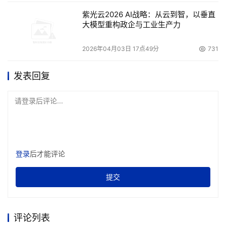
Manager等软件模块进行紧密集成，不仅可以实现从应用到
紫光云2026 AI战略：从云到智，以垂直
存储各层面的性能管理，还可以通过深度集成提供更好的应
大模型重构政企与工业生产力
用服务。
2026年04月03日 17点49分
731
越来越多的用户认为，存储基础架构应该是效用计算的
发表回复
逻辑出发点。通过不断完善“效用计算”产品，VERITAS将引
导用户从存储开始，逐步实现效用计算。
请登录后评论...
本文来源于DOIT传媒，文章内容仅供参考，不构成投资建议。
登录
后才能评论
提交
评论列表