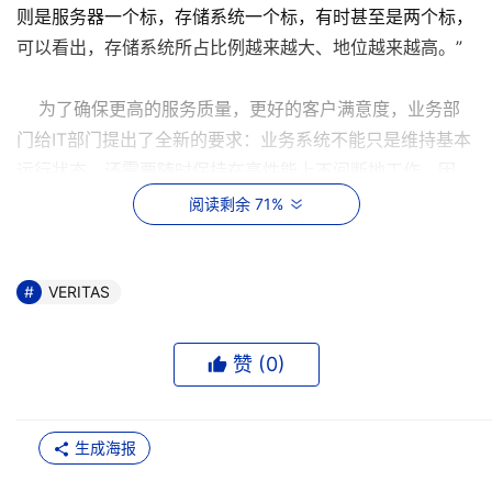
则是服务器一个标，存储系统一个标，有时甚至是两个标，
可以看出，存储系统所占比例越来越大、地位越来越高。”
为了确保更高的服务质量，更好的客户满意度，业务部
门给IT部门提出了全新的要求：业务系统不能只是维持基本
运行状态，还需要随时保持在高性能上不间断地工作。因
此，对存储系统的管理作业就显得尤为重要。
阅读剩余 71%
有人评价，管理存储从来不曾象今天这样复杂，也从来
没有象今天这样严重影响日常运营和商业策略。由于异构环
VERITAS
境的存在，对数据存储的管理任务非常复杂。同时，极低的
存储资源利用率、不断增大的存储管理人员的缺口、存储管
赞 (
0
)
理策略缺乏战略性规划等问题时时困扰着企业。如果能够降
低管理和使用上的复杂性，充分挖掘数据的利用效率，就会
提高生产率，减少人员的补充，控制投资成本。
生成海报