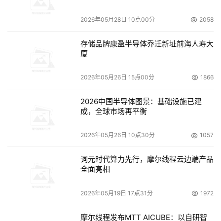
这些问题的存在，不在于存储设备的先进与否，而在于
2026年05月28日 10点00分
2058
如何搭建和管理这些设备。如果构筑一个高效、灵活的存储
基础架构，这些问题将会迎刃而解。利用VERITAS Storage
存储品牌康盈半导体乔迁新址前海人寿大
Foundation构筑的存储平台可以从根本上解决这些问题，
厦
它所提供的先进虚拟存储架构，能够从存储层面解决IT环境
中存储利用率、可用性和管理性的问题。
2026年05月26日 15点00分
1866
2026中国半导体图景：基础设施已建
通过VERITAS的虚拟化存储基础架构技术，IT设施变成
成，全球市场再平衡
了一个逻辑上的虚拟资源池，单一资源的逻辑视图彻底消除
业务系统的复杂性，前台应用更简洁、清晰，管理更灵活、
2026年05月26日 10点30分
1057
顺畅。基于虚拟化，企业的IT基础设施将更具灵活性。
词元时代算力先行，摩尔线程云边端产品
全面亮相
效用计算：由存储衍生开来
2026年05月19日 17点31分
1972
在以存储为基础的“效用计算”模式中，VERITAS为存储管
理提供了各种工具，从数据保护到业务连续性，减轻了复杂
摩尔线程发布MTT AICUBE：以自研智