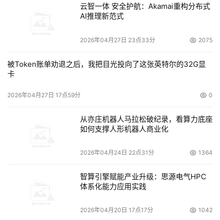
云智一体 安全护航：Akamai重构分布式
多平台环境下的大量应用，支持SAN环境下的2到32节点的
AI推理新范式
服务器集群以及应用的远程切换；SANPoint Control可以
将各种品牌的存储设备整合成一个新的SAN设备，帮助企业
2026年04月27日 23点33分
2075
级用户摆脱对某一个硬件厂家的依赖。
被Token账单劝退之后，我把目光投向了这张英特尔的32G显
卡
而VERITAS的CommandCentral系列产品，为IT部门提
供了可衡量、可计算并与业务需求相匹配的核心工具，它可
2026年04月27日 17点59分
0
集成并显示在线存储、数据保护、服务器、集群等设施的容
量、使用情况、费用等信息。此外，堪称典范的应用性能管
从亦庄机器人马拉松破纪录，看算力底座
如何支撑人形机器人商业化
理方案工具VERITAS i3，可以从包括Web、数据库、存储
设备、主机系统、业务逻辑层、网络等在内的应用运行的IT
2026年04月24日 22点31分
1364
环境中进行管理，同时对每一种IT部件都用相应的应用监控
和分析优化，它利用观察的实际数据，来发现问题、定位和
智算引擎赋能产业升级：思源电气HPC
分析问题，以及解决问题，这种自动化的勘察能力已经成为
体系化能力应用实践
未来整体应用必备的功能。不久将正式发布的i3 7.0版本，
2026年04月20日 17点17分
1042
将与VERITAS的Foundation、Cluster Server、Volume