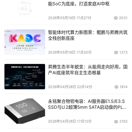
能SoC为底座，打造家庭AI中枢
本文来源于DOIT传媒，文章内容仅供参考，不构成投资建议。
2026年05月19日 17点27分
2031
智能体时代算力新图景：鲲鹏与昇腾共筑
全栈创新底座
2026年05月18日 17点20分
1372
昇腾生态半年蜕变：从能用走向好用，国
产AI底座筑牢自主生态根基
2026年04月28日 22点14分
1814
永铭聚合物钽电容：AI服务器E1.S/E3.S
SSD与U.2超薄5mm SATA启动盘的PLP
电容选型分析
2026年04月28日 17点12分
2163