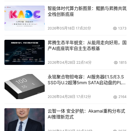
智能体时代算力新图景：鲲鹏与昇腾共筑
全栈创新底座
2026年05月18日 17点20分
1373
昇腾生态半年蜕变：从能用走向好用，国
产AI底座筑牢自主生态根基
2026年04月28日 22点14分
1815
永铭聚合物钽电容：AI服务器E1.S/E3.S
SSD与U.2超薄5mm SATA启动盘的PLP
电容选型分析
2026年04月28日 17点12分
2164
云智一体 安全护航：Akamai重构分布式
AI推理新范式