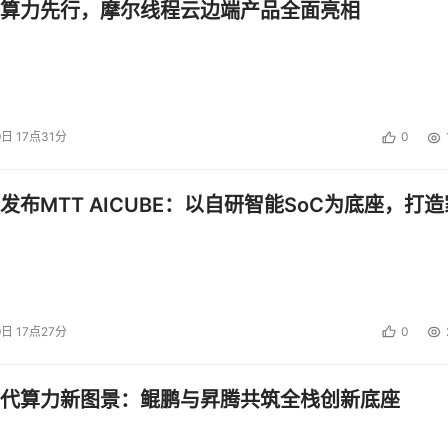
算力先行，摩尔线程云边端产品全面亮相
9日 17点31分
0
发布MTT AICUBE：以自研智能SoC为底座，打造
9日 17点27分
0
代算力新图景：鲲鹏与昇腾共筑全栈创新底座