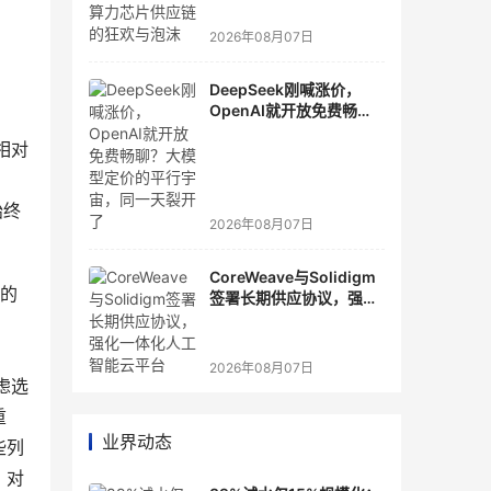
2026年08月07日
DeepSeek刚喊涨价，
OpenAI就开放免费畅
聊？大模型定价的平行宇
相对
宙，同一天裂开了
始终
2026年08月07日
CoreWeave与Solidigm
域的
签署长期供应协议，强化
一体化人工智能云平台
2026年08月07日
虑选
重
业界动态
些列
，对