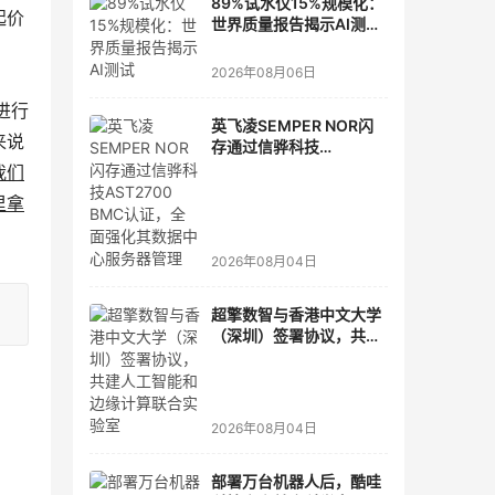
89%试水仅15%规模化：
起价
世界质量报告揭示AI测
试"落地鸿沟"
2026年08月06日
进行
英飞凌SEMPER NOR闪
来说
存通过信骅科技
AST2700 BMC认证，全
我们
面强化其数据中心服务器
里拿
管理
2026年08月04日
超擎数智与香港中文大学
（深圳）签署协议，共建
人工智能和边缘计算联合
实验室
2026年08月04日
部署万台机器人后，酷哇