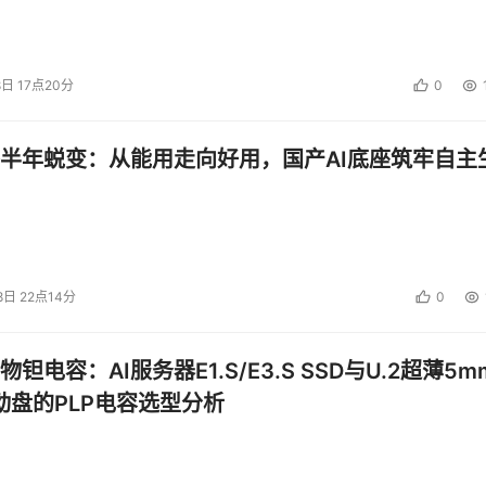
8日 17点20分
0
半年蜕变：从能用走向好用，国产AI底座筑牢自主
8日 22点14分
0
钽电容：AI服务器E1.S/E3.S SSD与U.2超薄5m
启动盘的PLP电容选型分析