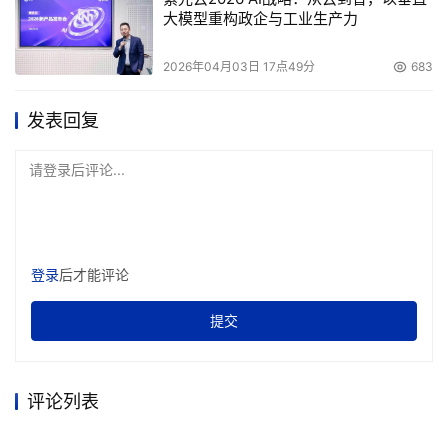
布了采用SATA接口硬盘阵列的存储系统解决方案??“DLCM 
大模型重构政企与工业生产力
Solution”，定位于采用光纤通道接口硬盘阵列的核心存储
系统与采用磁带驱动器的备份系统之间。单一的市场定位，
2026年04月03日 17点49分
683
在目前这个激烈竞争的市场里已经不太那么容易站稳了。显
然日立也意识到了这点， 现在，HDS决定和台湾宏基合
发表回复
作，更是HDS把势力向中端市场扩张的重要布局。
请登录后评论...
    容灾备份已经越来越为企业所重视，对企业至关重要的
业务系统需要确保万无一失，近期美国华尔街在这方面的一
些努力值得我们借鉴。由于同行的竞争和主管部门的压力，
登录
后才能评论
企业都开始重视自己的系统安全，希望能够在灾难发生时确
保系统能够继续运行。美国证券及交易委员会近期批准了一
提交
些由国家证券商协会和纽约证券交易所提出的规定建议。这
些规定要求企业必须呈报其业务连续性计划，详细说明在出
现紧急状况时如何提供不间断的系统访问能力。
评论列表