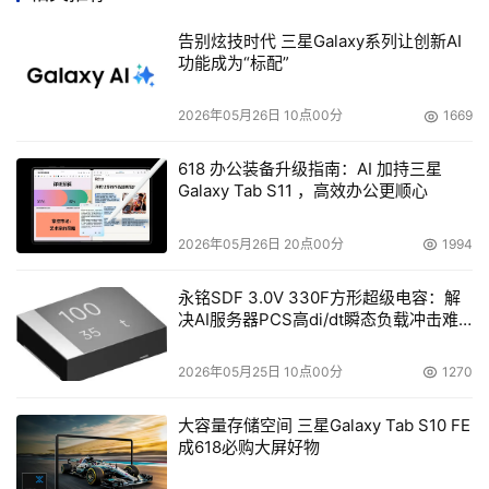
料之中，但依旧让人兴奋。
告别炫技时代 三星Galaxy系列让创新AI
功能成为“标配”
    不论是发布新产品还是建设新的硬盘工厂，简单说来都
是为了争夺中国这个硬盘市场最巨大的利润空间。整个硬盘
2026年05月26日 10点00分
1669
产业的萧条以及欧美市场的逐渐饱和，一个成本低廉需求广
阔的新兴市场是这些硬盘制造商们的新选择。当然，仅仅推
618 办公装备升级指南：AI 加持三星
出新产品还是不够，新的市场策略，产品更新都是必不可少
Galaxy Tab S11 ，高效办公更顺心
的。看看几家制造商近期，纷纷推出适应消费类电子产品的
2026年05月26日 20点00分
1994
存储设备就明白了。
永铭SDF 3.0V 330F方形超级电容：解
    NetApp上周末在贵州召开渠道大会，宣布其新的渠道政
决AI服务器PCS高di/dt瞬态负载冲击难
题
策，同时也把其一直使用的中文企业名：网域改为网存，是
不是这样看起来更像是存储供应商？6月19日，Network 
2026年05月25日 10点00分
1270
Appliance公司在贵阳隆重召开了名为“沟通无域 携手共赢”
大容量存储空间 三星Galaxy Tab S10 FE
的2004年度合作伙伴大会，来自包括中国大陆、香港、台
成618必购大屏好物
湾地区的NetApp各渠道厂商的100余名嘉宾出席了此次大