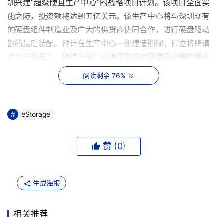
圳兴建“超级硬盘生产中心”的战略项目计划。该项目全面实
施之际，投资额将达到五亿美元。该生产中心将与深圳现有
的硬盘组件制造业及广大的供货商协同合作，进行硬盘驱动
器的最后装配。预计在生产中心一期建造期间，日立将聘请
近七千名员工，使得产量可以满足市场对硬盘驱动器的增长
需求。该生产中心初期将建设三万五千平方米的厂房，预计
阅读剩余 76%
于二零零四年第四季度破土动工。
    竟那家硬盘厂商会推出第一块支持SATA的2.5英寸硬盘
eStorage
的猜测，在消费者以及业界中已经流传很久，本周我们终于
得知它已经在富士通公司诞生了。富士通此次推出的型号
赞 (
0
)
MHT2080BH，支持SATA的2.5英寸硬盘引起业内极大的兴
趣。最主要的是因为它刚诞生就宣布支持NCQ（本机命令
排队)，相对3.5英寸硬盘来说，它无疑是成熟了很多。富士
生成海报
通早在去年就开始与Marvell合作开发支持NCQ的SATA 
SoC硬盘控制芯片88i6535，所以这次其实在业内人士的预
相关推荐