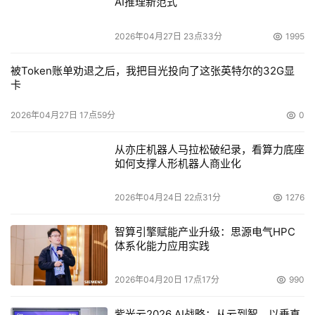
AI推理新范式
司还保证其增长速度将是全球存储市场增长速度的两倍。作
为EMC的竞争对手，想来谁都不会坐视着EMC的成长，日
2026年04月27日 23点33分
1995
立公司也不例外。
被Token账单劝退之后，我把目光投向了这张英特尔的32G显
    日立数据系统有限公司日前宣布，进一步扩展面向应用
卡
而优化的解决方案（Application Optimized Storage? 
2026年04月27日 17点59分
0
solutions， 于2004年5月4日首次发布）：为Thunder 
9500V?系列模块存储系统推出串行ATA(SATA) 混插选项。
从亦庄机器人马拉松破纪录，看算力底座
这些新选项能够被添加到现有的Thunder 9500V?系统中，
如何支撑人形机器人商业化
从而在同一系统内首创兼具高速光纤通道和更低成本SATA
2026年04月24日 22点31分
1276
磁盘优势的分层存储解决方案 。
智算引擎赋能产业升级：思源电气HPC
    日立公司于6月15日发表了用于管理企业信息系统中数据
体系化能力应用实践
生命周期的服务“DLCM（数据生命周期管理）解决方案”。
该方案以存储设备等硬件为核心，综合提供储存管理软件以
2026年04月20日 17点17分
990
及与数据生命周期管理服务。日立公司2004年6月15日发
紫光云2026 AI战略：从云到智，以垂直