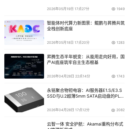
商中唯一一家同时实现连续增长（7.7%）和逐年递增
2026年05月19日 17点27分
1949
（24.4%）的厂商。并且，Network Appliance公司的市场
份额从2003年的4.5%上升到2004年第一季度的5.4%。
智能体时代算力新图景：鲲鹏与昇腾共筑
全栈创新底座
    关于iSCSI和ATA在企业级方面的应用前景，业内已经讨
论了很久。目前，Gartner的分析师表示，这两种技术可能
2026年05月18日 17点20分
1283
会在服务器的选择和基础设施设计方面导致新一轮的模式化
昇腾生态半年蜕变：从能用走向好用，国
设计以及成本的降低。在业界越来越强大的SATA阵容前，
产AI底座筑牢自主生态根基
日立数据系统公司终于也成为其中一员。6月14日，HDS为
其中端存储阵列发布了SATA选件。LSI Logic、Maxtor日
2026年04月28日 22点14分
1743
前宣布与EqualLogic合作，将序列连接SCSI(Serial 
Attached SCSI，SAS)技术整合成为高度自动化、智能型的
永铭聚合物钽电容：AI服务器E1.S/E3.S
SSD与U.2超薄5mm SATA启动盘的PLP
iSCSI存储阵列。
电容选型分析
2026年04月28日 17点12分
2082
    EMC公司上周四公布了该公司2004年的营业收入预期为
81亿美元，这和之前华尔街分析师的平均预期一致。而该公
云智一体 安全护航：Akamai重构分布式