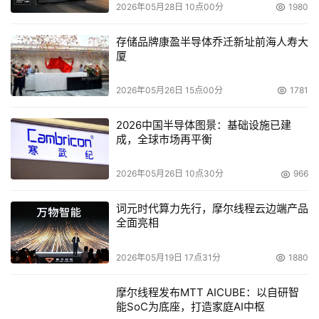
会。会上，NetApp发布了今年的渠道策略，即注重行业解
2026年05月28日 10点00分
1980
决方案，与合作伙伴一起为客户提供技术先进和性价比更高
存储品牌康盈半导体乔迁新址前海人寿大
的存储方案。
厦
    NetApp公司于上周宣布，其分别与中国软件与服务（集
2026年05月26日 15点00分
1781
团）股份有限公司、太极计算机股份有限公司、北京华胜天
成科技股份有限公司和杭州信雅达系统工程股份有限公司四
2026中国半导体图景：基础设施已建
成，全球市场再平衡
家公司签署了金牌代理协议，旨在通过强强联手，共同拓展
国内的网络存储市场。此次NetApp与上述四家公司签约，
2026年05月26日 10点30分
966
进一步拓展了其在中国渠道开发的广度和深度。 
词元时代算力先行，摩尔线程云边端产品
    NetApp公司宣布其在巨大的外部存储市场的市场份额继
全面亮相
续增长。外部存储市场包括存储区域网（SAN）、网络附加
2026年05月19日 17点31分
1880
存储（NAS）、直连式存储（DAS）、开放式系统和遗留主
机。根据Gartner 最新的对全球RAID磁盘存储器2004-
摩尔线程发布MTT AICUBE：以自研智
2006年度的预测报告显示，NetApp是目前名列前八名的厂
能SoC为底座，打造家庭AI中枢