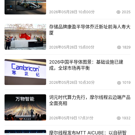
次出现在我们面前会是那两家间的合作，对市场又会造成一
种什么样的冲击？
2026年05月28日 10点00分
2025
点此阅读完整的第42期《存储e周刊》
存储品牌康盈半导体乔迁新址前海人寿大
厦
2026年05月26日 15点00分
1829
本文来源于DOIT传媒，文章内容仅供参考，不构成投资建议。
2026中国半导体图景：基础设施已建
成，全球市场再平衡
2026年05月26日 10点30分
1019
词元时代算力先行，摩尔线程云边端产品
全面亮相
2026年05月19日 17点31分
1932
摩尔线程发布MTT AICUBE：以自研智