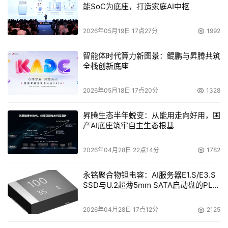
能SoC为底座，打造家庭AI中枢
2026年05月19日 17点27分
1992
智能体时代算力新图景：鲲鹏与昇腾共筑
全栈创新底座
2026年05月18日 17点20分
1328
昇腾生态半年蜕变：从能用走向好用，国
产AI底座筑牢自主生态根基
2026年04月28日 22点14分
1782
永铭聚合物钽电容：AI服务器E1.S/E3.S
SSD与U.2超薄5mm SATA启动盘的PLP
电容选型分析
2026年04月28日 17点12分
2125