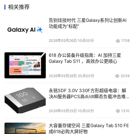
点让旁观者觉得滑稽的味道，但这不重要，重要的是这三家
相关推荐
已经明显意识到，EMC不仅在磁盘存储市场是他们的竞争
对手，而且在磁带存储市场也已经成为他们的竞争对手。他
告别炫技时代 三星Galaxy系列让创新AI
功能成为“标配”
们现在所考虑大概就是如何让他在磁带存储市场上，获取不
了与磁盘存储市场上一样巨大的份额，显然这并不是十分容
2026年05月26日 10点00分
1708
易的事情。
618 办公装备升级指南：AI 加持三星
Galaxy Tab S11 ，高效办公更顺心
    这样一个有趣的局面出现了，EMC和昆腾是合作伙伴，
昆腾和ADIC是竞争对手，而EMC和ADIC又是合作伙伴，
2026年05月26日 20点00分
2039
HP是昆腾的合作伙伴，但却是EMC的竞争对手。市场始终
是处于这样一种奇怪的状态，让厂商们合作的只是利益，相
永铭SDF 3.0V 330F方形超级电容：解
互统一的利益促使了不同存储供应商之间的合作，这也导致
决AI服务器PCS高di/dt瞬态负载冲击难
题
了更多的竞争产生。当然作为旁观者，我们欢迎这种竞争，
2026年05月25日 10点00分
1310
这对技术进步及产品发展来说，是利大于弊的。
大容量存储空间 三星Galaxy Tab S10 FE
    EMC已经否认了巨资收购ADIC的可能性，但谁知道下一
成618必购大屏好物