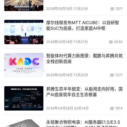
2026年05月19日 17点31分
1971
摩尔线程发布MTT AICUBE：以自研智
能SoC为底座，打造家庭AI中枢
2026年05月19日 17点27分
2030
智能体时代算力新图景：鲲鹏与昇腾共筑
全栈创新底座
2026年05月18日 17点20分
1371
昇腾生态半年蜕变：从能用走向好用，国
产AI底座筑牢自主生态根基
2026年04月28日 22点14分
1814
永铭聚合物钽电容：AI服务器E1.S/E3.S