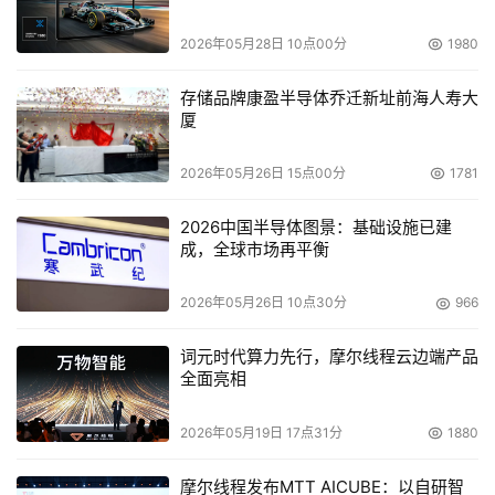
量是微硬盘诸多优势中最具吸引力的地方。同时，微硬盘还
拥有广阔的应用范围，包括数码相机、智能电话、PDA、
2026年05月28日 10点00分
1980
MP3播放器、MPEG４播放器、多媒体播放器、掌上电脑、
存储品牌康盈半导体乔迁新址前海人寿大
电子相簿、全球定位系统、电动游戏机、电子书、语言学习
厦
机、先进医疗设备等。我们领先的微硬盘技术推动了各种应
用产品的发展，并将让更多、更新的应用产品实现民用。在
2026年05月26日 15点00分
1781
不久的将来，您将看到更多先进的、基于微硬盘技术的应用
产品，包括移动终端设备、视听器材、数码视频录/放机及
2026中国半导体图景：基础设施已建
成，全球市场再平衡
具有革命性的无线设备解决方案等。
2026年05月26日 10点30分
966
    我们专注致力于发展世界领先的微硬盘产品，我们倡导
下一代产品具有更大的容量、更灵活的尺寸，我们将不断努
词元时代算力先行，摩尔线程云边端产品
力提高并完善产品的外观、磁核力、数据存储性能和其它的
全面亮相
应用功能。我们坚信，我们高质量的产品将为更多爱好数码
2026年05月19日 17点31分
1880
生活的追求者提供无所不在的动力和便利；我们将凭借富有
创新性、不断发展的尖端存储技术，超越时间、空间和制式
摩尔线程发布MTT AICUBE：以自研智