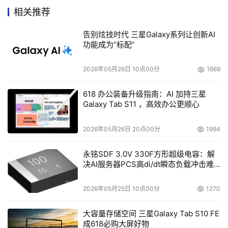
硬盘销量已稳居全球第一，并计划在2005年生产、销售
相关推荐
0.85英寸微硬盘；而贵州世华微硬盘科技有限公司亦已开始
生产１.8英寸微硬盘。南方汇通世华微硬盘有限公司致力于
告别炫技时代 三星Galaxy系列让创新AI
功能成为“标配”
1英寸、0.85英寸和1.8英寸等系列微硬盘的研发与生产，成
为世界领先的移动存储设备制造商。
2026年05月26日 10点00分
1669
    由国际顶级业界专家组成的GS Magic凭借着自主核心技
618 办公装备升级指南：AI 加持三星
术，GS Magic不断发展着1英寸、１.8英寸微硬盘的技术，
Galaxy Tab S11 ，高效办公更顺心
还将探索0.85英寸的微硬盘技术。为满足人们对大容量存储
2026年05月26日 20点00分
1994
设备不断发展的需求，GS Magic目前已经研发生产了
２.2GB和4.4GB的１英寸微硬盘和40GB 的1.8英寸微硬
永铭SDF 3.0V 330F方形超级电容：解
盘。在2004年，我们１英寸微硬盘的容量将达到
决AI服务器PCS高di/dt瞬态负载冲击难
题
６-10GB，2005年预计将达到10-20GB，１.8英寸微硬盘
容量更可以达到60或80GB。
2026年05月25日 10点00分
1270
大容量存储空间 三星Galaxy Tab S10 FE
    众所周知，单位成本(每兆)最低、却比闪存卡拥有更大容
成618必购大屏好物