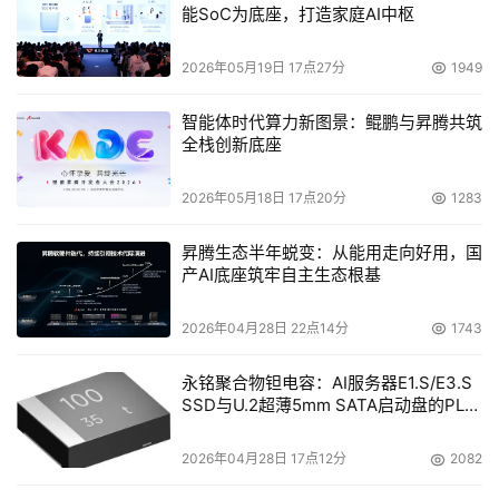
的界限，创造无限的可能，给人们的生活增添无穷乐趣！
能SoC为底座，打造家庭AI中枢
2026年05月19日 17点27分
1949
    全球客户服务中心：
http://gsc.gs-magicstor.com
    业务联系：
sales@gs-magicstor.com
智能体时代算力新图景：鲲鹏与昇腾共筑
全栈创新底座
本文来源于DOIT传媒，文章内容仅供参考，不构成投资建议。
2026年05月18日 17点20分
1283
昇腾生态半年蜕变：从能用走向好用，国
产AI底座筑牢自主生态根基
2026年04月28日 22点14分
1743
永铭聚合物钽电容：AI服务器E1.S/E3.S
SSD与U.2超薄5mm SATA启动盘的PLP
电容选型分析
2026年04月28日 17点12分
2082