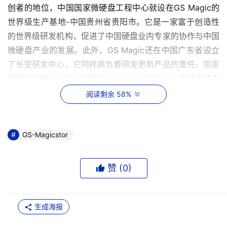
创者的地位，中国国家微硬盘工程中心就设在GS Magic的
世界级生产基地-中国贵州省贵阳市。它是一家富于创造性
的世界级研发机构，促进了中国硬盘业内专家的协作与中国
微硬盘产业的发展。此外，GS Magic还在中国广东省设立
了长安研发中心，它同样肩负着研发更新产品的重任。国家
微硬盘工程中心和长安研发中心均由海内外公认的硬盘研发
专家经营管理，具备世界一流的研发水平。
阅读剩余 58%
    南方汇通世华微硬盘有限公司（GS Magic Inc.）的世界
级生产基地设立于贵州省贵阳市，旗下有南方汇通微硬盘股
GS-Magicstor
份有限公司（GS Magicstor Inc.）和贵州世华微硬盘有限
公司（GS Magicdrive Inc.）。它凭借先进的设备和资深的
赞 (
0
)
高素质生产管理团队，拥有世界级的生产能力，同时整合了
上下游产业，被海内外业界公认为“中国硬盘基地”。
生成海报
    目前，南方汇通微硬盘科技股份有限公司生产的1英寸微