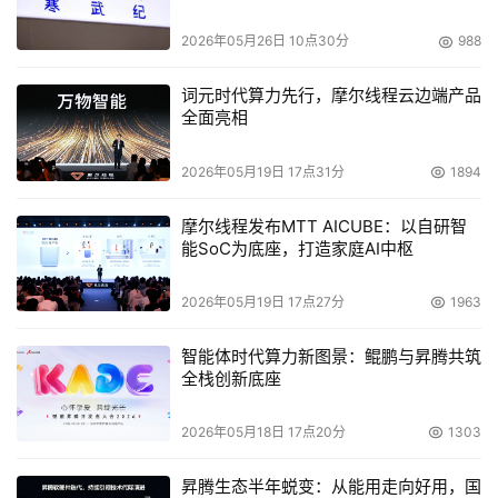
2026年05月26日 10点30分
988
词元时代算力先行，摩尔线程云边端产品
全面亮相
2026年05月19日 17点31分
1894
摩尔线程发布MTT AICUBE：以自研智
能SoC为底座，打造家庭AI中枢
2026年05月19日 17点27分
1963
智能体时代算力新图景：鲲鹏与昇腾共筑
全栈创新底座
2026年05月18日 17点20分
1303
昇腾生态半年蜕变：从能用走向好用，国