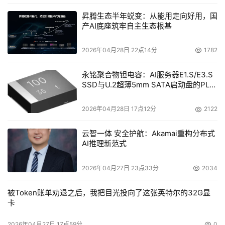
昇腾生态半年蜕变：从能用走向好用，国
产AI底座筑牢自主生态根基
2026年04月28日 22点14分
1782
永铭聚合物钽电容：AI服务器E1.S/E3.S
SSD与U.2超薄5mm SATA启动盘的PLP
电容选型分析
2026年04月28日 17点12分
2122
云智一体 安全护航：Akamai重构分布式
AI推理新范式
2026年04月27日 23点33分
2034
被Token账单劝退之后，我把目光投向了这张英特尔的32G显
卡
2026年04月27日 17点59分
0