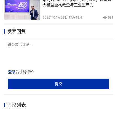
大模型重构政企与工业生产力
CPU
Intel Pentium 4 2.0 GHz
2026年04月03日 17点49分
681
内存
2x256 MB PC800 RDRAM RIMMs
发表回复
显卡
Visiontek GeForce2 MX200
声卡
Creative Labs SoundBlaster Live!
请登录后评论...
启动盘
Seagate Barracuda ATA IV ST380021
ATA控制器
Intel 82801BA
登录
后才能评论
SCSI控制
Adaptec ASC-29160; Bios Revision v3.10
提交
卡
软件配置
评论列表
操作系统
Windows XP Professional