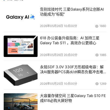
不会过度性生产。这就意味着西部数据公司将密切关注JB
系列产品的销售情况以决定是否推出更多的8MB缓存产品。
告别炫技时代 三星Galaxy系列让创新AI
功能成为“标配”
    　　看来从市场部门反馈回来的信息不错，因为西部数
据公司已经决定延续JB系列的产品线。与WD1000JB类
2026年05月26日 10点00分
1660
似，西部数据鱼子酱WD1200JB是在WD1200BB的基础上
618 办公装备升级指南：AI 加持三星
推出的8MB高速缓存的产品，跟它的兄弟硬盘WD1200BB
Galaxy Tab S11 ，高效办公更顺心
一样，WD1200JB的主轴转速同样是7200RPM，单碟容量
为40GB，三碟装使其总容量达到了120GB。从厂商公布的
2026年05月26日 20点00分
1985
官方产品信息来看，鱼子酱WD1200JB的平均寻道时间为
永铭SDF 3.0V 330F方形超级电容：解
8.9ms。另外，JB的核心特征就是整合有8MB的高速缓
决AI服务器PCS高di/dt瞬态负载冲击难
存，所以WD1200JB的数据缓存也是其竞争产品（如腾龙
题
四代、金钻七代）的四倍。在接口类型方面，虽然迈拓公司
2026年05月25日 10点00分
1269
在主推它的FastDrive&BigDrive技术（即ATA/133），但
WD1200JB依然只支持ATA/100。
大容量存储空间 三星Galaxy Tab S10 FE
成618必购大屏好物