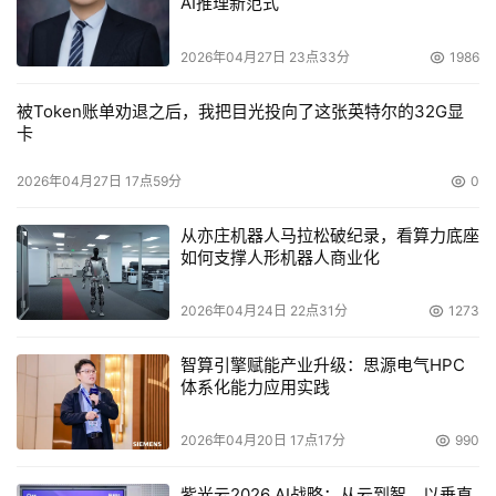
AI推理新范式
图2：WD1200JB背面图
2026年04月27日 23点33分
1986
被Token账单劝退之后，我把目光投向了这张英特尔的32G显
卡
评测基准及硬盘底层性能测试
2026年04月27日 17点59分
0
从亦庄机器人马拉松破纪录，看算力底座
如何支撑人形机器人商业化
二、产品对比评测
2026年04月24日 22点31分
1273
评测基准
智算引擎赋能产业升级：思源电气HPC
评 测 基 准
体系化能力应用实践
硬件配置
2026年04月20日 17点17分
990
主板
Intel D850MV主板；Bios Revision P03
紫光云2026 AI战略：从云到智，以垂直