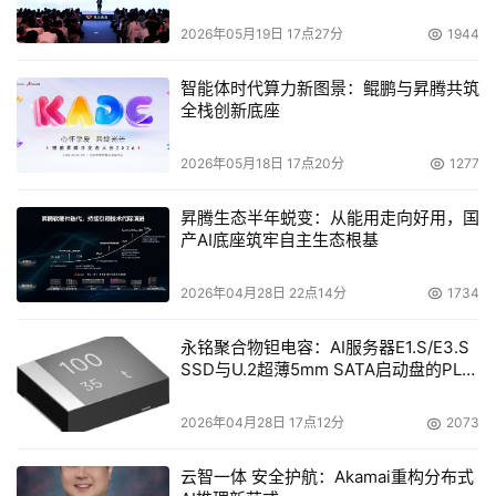
2026年05月19日 17点27分
1944
图1：WD1200JB面板图
智能体时代算力新图景：鲲鹏与昇腾共筑
全栈创新底座
    　　作为一款面向桌面级高端存储市场和入门级服务器
存储市场的产品，西部数据公司对WD1200JB进行了三年
2026年05月18日 17点20分
1277
质保。西部数据WD1200JB为全球电脑发烧友提供了又一
昇腾生态半年蜕变：从能用走向好用，国
种只花不多的钱就能得到SCSI级磁盘性能的存储解决方
产AI底座筑牢自主生态根基
案。鱼子酱 WD1200JB是否能胜过它的前代WD1000JB，
和其它相关硬盘对比又具有那些优势？让我们接着往下看。
2026年04月28日 22点14分
1734
永铭聚合物钽电容：AI服务器E1.S/E3.S
SSD与U.2超薄5mm SATA启动盘的PLP
电容选型分析
2026年04月28日 17点12分
2073
云智一体 安全护航：Akamai重构分布式