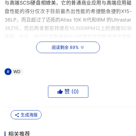
与高端SCSI硬盘相媲美，它的普通商业应用与高端应用磁
盘性能的得分仅次于目前最杰出性能的希捷酷鱼捷豹X15-
36LP，而且超过了迈拓的Atlas 10K III代和IBM 的Ultrastar 
36Z15，而后两者都是转速在10,000RPM以上的高端SCSI
硬盘。由此，我们可见数据缓存对磁盘性能的影响是非常明
显的。
阅读剩余 89%
    　　WD1000JB具有如此高的磁盘性能，但伴随着同样
的问题是8MB的WD1000JB的产品成本比普通版本的
WD
WD1000BB高出许多。虽然现在全球的电脑发烧友在他们
的电脑内配置了数百MB的内存，但对于一家硬盘厂商而
赞 (
0
)
言，要将硬盘缓存从2MB提高到8MB并不是一件易事，厂
商不仅需要考虑增加高速缓存的成本，还需要对硬盘电路板
进行重新设计与制板，这些都在无形中增加了JB系列硬盘
生成海报
的生产成本。那西部数据公司对其的市场态度如何呢？据西
部数据官方表示，对于这种特别版本的 WD1000JB它们决
相关推荐