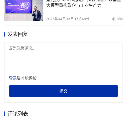
战，认为这场标准之战中，己方最大的优势是有产业作基
大模型重构政企与工业生产力
础，当时参加联合体的企业所拥有的市场占有率占到影碟机
市场的70%，联合体确定的标准之战的战略可以说基本上代
2026年04月03日 17点49分
685
表了产业的意愿，反映出寻求产业突破的迫切需求。阜国公
司的出现也正是这种共同利益驱动的结果，这表明只要阜国
发表回复
能够针对市场需求和产业共同的利益在技术上真正实现突
破，产业化方面是有着雄厚的基础的。有了这个基础，也就
请登录后评论...
不怕没有市场。市场，是郝杰考虑问题的出发点，这关系到
标准能不能推行。在他看来，标准不是写出来搁那里供人欣
赏的，要服务于利益集团并为利益集团所保护，如果哪个利
登录
后才能评论
益集团都不保护，标准不能成为行业利益的代言人，这个标
准就没有生命力。只有市场上有了大量按照某个标准生产出
提交
来的产品，这个标准才算站住脚了。信息产业部科技司陈小
筑副司长和韩俊处长所强调的“标准编制要充分和研发相结
合，标准编制要充分和产品的产业化相结合，不作没有自主
评论列表
技术的标准，也不作没有产品支撑的标准”成了他内心深处