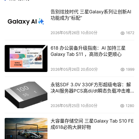
下半年，中软和海南华银投资公司等其他投资商共同组建一
告别炫技时代 三星Galaxy系列让创新AI
个ISP。郝杰受中软派遣进入这家公司，自技术部经理开始
功能成为“标配”
一直到担任总工程师，从事互联网技术开发，这使郝杰成为
中国最早一批互联网技术先锋。让郝杰骄傲的是，那时像新
2026年05月26日 10点00分
1672
浪、搜狐这样的互联网公司还没有诞生。而在这时，郝杰在
618 办公装备升级指南：AI 加持三星
互联网世界中已经搞得有声有色了。全球第一场网络围棋比
Galaxy Tab S11 ，高效办公更顺心
赛就是郝杰策划、组织并实现的，这场中日围棋比赛，对弈
双方为中方余斌九段在中国大饭店，日方小林觉九段则在日
2026年05月26日 20点00分
1999
本棋院，双方远隔重洋，纹枰论道。
永铭SDF 3.0V 330F方形超级电容：解
决AI服务器PCS高di/dt瞬态负载冲击难
    让郝杰有机会参与中国数字光盘联合体会议的缘起应该
题
是与美国康柏公司进行的艰难的知识产权谈判。1998年，
2026年05月25日 10点00分
1280
郝杰被调回中软本部，担任电子工业部计算机软件复用技术
研究中心副主任兼首席科学家。这个中心的主任是由当时任
大容量存储空间 三星Galaxy Tab S10 FE
中软总公司总裁，现任中国电子科技集团总经理的王志刚担
成618必购大屏好物
任的。一到中心，郝杰面对的首要任务是参与和美国康柏公