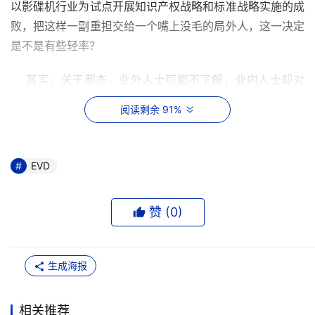
以影碟机行业为试点开展知识产权战略和标准战略实施的成
败，把这样一副重担交给一个嘴上没毛的局外人，这一决定
是不是有些轻率？
    其实，关于郝杰，业外人士可能不了解，业内人士却对
这个年轻人的辉煌战绩早有耳闻。郝杰并不简单，他虽然年
阅读剩余 91%
纪轻轻，但已经是久经沙场的老将。
    1995年，郝杰进入大型企业中国计算机软件与技术服务
EVD
总公司。和大多数刚毕业的学生一样从售后工程师做起。
1996年，他作为程序员在中软下属的蓝宝公司工作，参与
中国第一代多媒体查询和演示系统的研发。从这时郝杰开始
赞 (
0
)
接触音视频技术。多媒体查询和演示系统在当时比较时髦，
主要是通过把声音、视频和数据文件以及事先设计好程序存
生成海报
放在光盘上，接受查询或是自动播放。这套系统做得非常成
功，被用于信息产业部科技攻关成果的汇报演示，天津世乒
赛、亚布力冬运会以及国家海关税则查询系统上。1996年
相关推荐