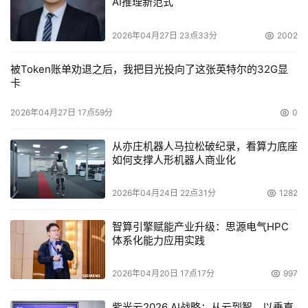
AI推理新范式
一改备受欺凌的被动局面。
2026年04月27日 23点33分
2002
    对个人来说，郝杰毫不怀疑这是一次提升自我的机会。
迎接并战胜这一挑战，将使他的青春和生命绽放出异彩，将
被Token账单劝退之后，我把目光投向了这张英特尔的32G显
卡
把他的人生推向新的巅峰。不过，即使是失败了，郝杰也无
怨无悔，因为在他看来，这是一件值得去做的事情。失败
2026年04月27日 17点59分
0
了，就算是牺牲，那也很壮烈，也是人生的一种境界。郝杰
有他自己的人生哲学，他追求的是“生如闪电之耀亮，死如
从亦庄机器人马拉松破纪录，看算力底座
如何支撑人形机器人商业化
彗星之迅呼”，这个声称从来没打算活过四十岁的人，要率
领数十个技术人员和几千万资金去挑战跨国公司巨头联盟，
2026年04月24日 22点31分
1282
标准之战的风险之大可想而知，即便今天回头看看，他的举
动也只能用疯狂来描述，但他明知山有虎，偏向虎山行。
智算引擎赋能产业升级：思源电气HPC
体系化能力应用实践
    事实上，对于EVD标准之战的风险，郝杰不是没有做过
认真权衡。不过，郝杰认为总体上来看，还是有可能独辟蹊
2026年04月20日 17点17分
997
径、出奇制胜的。首先，他从产业角度出发来考察标准之
紫光云2026 AI战略：从云到智，以垂直