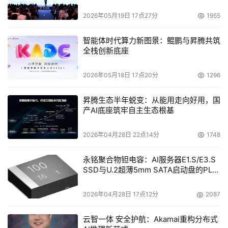
胆识和气魄为他平添几分胆色。老上级在公司管理、做人做
2026年05月19日 17点27分
1955
事多个方面耳提面命的教导曾使他迅速从技术人员转变成了
智能体时代算力新图景：鲲鹏与昇腾共筑
合格的管理者。如今，老上级出马坐镇中军宝帐，让他这个
全栈创新底座
先锋放手一搏，使他在心里有底的同时，感受更为强烈是面
对激烈挑战所唤起的使命感和英雄主义气概。
2026年05月18日 17点20分
1296
    郝杰把自己要干的事看得很神圣，认为自己是在创造历
昇腾生态半年蜕变：从能用走向好用，国
史。他清楚地知道他所从事的是一件特殊的使命，是在打一
产AI底座筑牢自主生态根基
场标准之战。通过这场标准之战，中国有可能诞生自主的技
2026年04月28日 22点14分
1748
术标准。在当时，中国的标准基本上是等同等效使用国际标
准，而在国际标准中基本上没有中国人自己制定的标准。国
永铭聚合物钽电容：AI服务器E1.S/E3.S
家虽然也发布过个别标准，如超级VCD，但因为没有自主知
SSD与U.2超薄5mm SATA启动盘的PLP
识产权在背后支撑，结果还是在被别人牵着鼻子走。如果在
电容选型分析
EVD研发方面能够实现技术的突破，并形成技术规范，那将
2026年04月28日 17点12分
2087
不仅为国家的标准战略写下光彩的一页，更重要的是它将为
云智一体 安全护航：Akamai重构分布式
中国的影碟机产业夺得市场制高点，从而在未来的发展中，