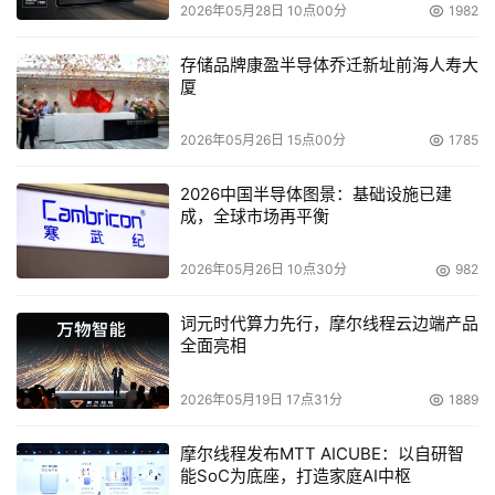
2026年05月28日 10点00分
1982
司进行的知识产权合作谈判。在王志刚的运筹帷幄下，郝杰
和他的两个伙伴面对十几个人组成的美方谈判代表团，斗智
存储品牌康盈半导体乔迁新址前海人寿大
力、斗毅力、艰苦卓绝地谈了9个月，中方获得了最大利益
厦
和全面胜利，不仅得到64位UNIX操作系统的全部源代码和
基于这些源代码自主开发中国自己的64位操作系统的授权
2026年05月26日 15点00分
1785
许可，还获得了150万美金的开发费；而美方获得的则是一
2026中国半导体图景：基础设施已建
个市场机会。与康柏公司的谈判一方面锻炼了郝杰，另一方
成，全球市场再平衡
面也使郝杰通过实战对知识产权的认识有了切身的感受。
2026年05月26日 10点30分
982
    对于被联合体点将，郝杰事先并没有充分的思想准备。
只是到了被点名的那一刻，他才突然感到自己已经深陷其
词元时代算力先行，摩尔线程云边端产品
中。历史的选择已经将郝杰推到了阵地的最前沿。
全面亮相
    对于出任阜国的总裁，郝杰似乎没有太多的顾虑，尤其
2026年05月19日 17点31分
1889
是信息产业部科技司和光盘联合体请出了他多年的老上级王
摩尔线程发布MTT AICUBE：以自研智
志刚担任阜国董事长、法人代表，有这样的主帅，郝杰认为
能SoC为底座，打造家庭AI中枢
自己这个前线指挥员后顾不仅无忧，而且，老上级的胸襟、