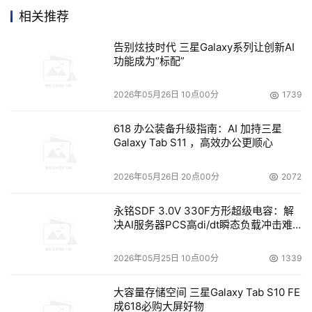
而且它也是图斯先生加盟EMC后收购的第十家软件公司。
相关推荐
    图斯先生对EMC公司未来的发展充满了信心，“EMC创造
告别炫技时代 三星Galaxy系列让创新AI
了企业存储，并用网络存储将企业连接起来，推出了对存储
功能成为“标配”
网络上的海量信息的自动化管理。EMC正在为我们如何对
2026年05月26日 10点00分
1739
所有用户信息（包括从创建、使用到存档和处理）进行智能
化管理积累经验。相信这个信息生命周期管理，会对EMC
618 办公装备升级指南：AI 加持三星
公司的新一轮成长起到积极的作用。”

Galaxy Tab S11 ，高效办公更顺心
2026年05月26日 20点00分
2072
本文来源于DOIT传媒，文章内容仅供参考，不构成投资建议。
永铭SDF 3.0V 330F方形超级电容：解
决AI服务器PCS高di/dt瞬态负载冲击难
题
2026年05月25日 10点00分
1339
大容量存储空间 三星Galaxy Tab S10 FE
成618必购大屏好物