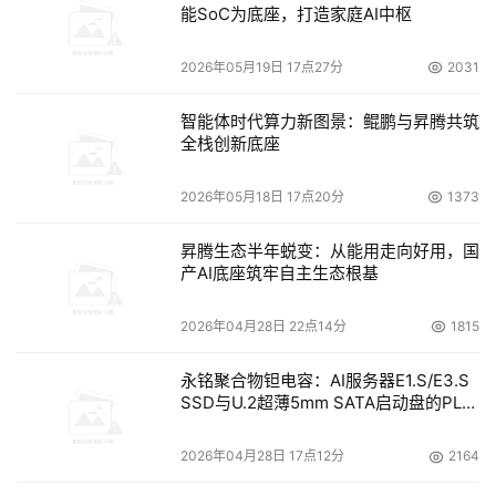
能SoC为底座，打造家庭AI中枢
2026年05月19日 17点27分
2031
智能体时代算力新图景：鲲鹏与昇腾共筑
全栈创新底座
2026年05月18日 17点20分
1373
昇腾生态半年蜕变：从能用走向好用，国
产AI底座筑牢自主生态根基
2026年04月28日 22点14分
1815
永铭聚合物钽电容：AI服务器E1.S/E3.S
SSD与U.2超薄5mm SATA启动盘的PLP
电容选型分析
2026年04月28日 17点12分
2164