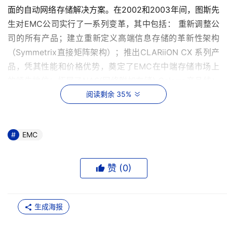
面的自动网络存储解决方案。在2002和2003年间，图斯先
生对EMC公司实行了一系列变革，其中包括： 重新调整公
司的所有产品；建立重新定义高端信息存储的革新性架构
（Symmetrix直接矩阵架构）；推出CLARiiON CX 系列产
品，凭其性能和价格优势，奠定了EMC在中端存储市场上
的领先地位；拓展了NAS(网络附加存储) Celerra产品线；
发布了CAS (固定内容寻址存储) Centera方案，为固定内
阅读剩余 35%
容存储市场再添新成员。
    与此同时，图斯先生还领导EMC公司在开放存储管理软
EMC
件方面不断进取。2002年，他负责多平台软件的产品开发
及上市，为EMC赢得了业界分析家们的赞誉，被认为是业
赞 (
0
)
界最有能力提供全面开放存储管理软件的厂家。2003年，
他宣布EMC收购嘉道系统软件公司。嘉道公司是独立的软
件供应商，在备份、容灾以及其他存储软件市场上都居领先
生成海报
地位。收购完成以后，嘉道将成为EMC最大的并购公司，