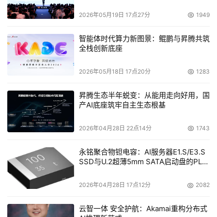
功能将帮助企业客户能够完整移转其原有储存资产，至
EMC领先业界的CLARiiON CX系列网络储存平台。
2026年05月19日 17点27分
1949
    现今，企业客户将能享有这项以磁盘阵列为主的创新数
智能体时代算力新图景：鲲鹏与昇腾共筑
全栈创新底座
据移转软件，协助其顺利从HP HSG80为主的
StorageWorks磁盘阵列移转至EMC储存方案，例如
2026年05月18日 17点20分
1283
MA8000、EMA12000 与EMA16000。EMC SAN Copy并
将于今年第四季支援IBM、Sun、Hitachi Data Systems，
昇腾生态半年蜕变：从能用走向好用，国
产AI底座筑牢自主生态根基
以及其它HP StorageWorks磁盘阵列。SAN Copy亦将于
明年第一季持续提升复制功能，并进一步增进其data 
2026年04月28日 22点14分
1743
mobility于网络储存环境的功能。

永铭聚合物钽电容：AI服务器E1.S/E3.S
SSD与U.2超薄5mm SATA启动盘的PLP
电容选型分析
本文来源于DOIT传媒，文章内容仅供参考，不构成投资建议。
2026年04月28日 17点12分
2082
云智一体 安全护航：Akamai重构分布式