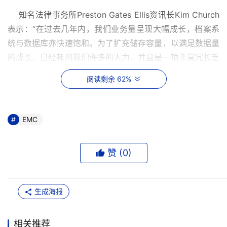
    知名法律事务所Preston Gates Ellis资讯长Kim Church
表示：“在过去几年内，我们业务量呈现大幅成长，档案系
统与数据库亦快速饱和。为了扩充储存容量，以满足数据量
的成长，已经耗用我们许多的人力，并且是一项非常冗长乏
味的工作。然而，藉由Navisphere快速增加CLARiiON储存
阅读剩余 62%
容量的功能，不但大幅简化了我们作业的复杂度，并俾使我
们更专注于其它核心业务项目。”
EMC
备份与复原
    SnapView snapshot roll back－CLARiiON的
赞 (
0
)
SnapView point-in-time copy软件，现今提供SnapView 
snapshots实时复原功能，并将降低CLARiiON本地端复制
的成本，亦加速以磁盘为主的数据复原。这项新功能将提供
生成海报
客户实时、并具价格优势的SnapView snapshot回复到生
产数据(production volume)程序之功能。藉由这项功能强
相关推荐