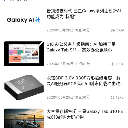
化，SnapView用户将能够实时复原SnapView的Business 
告别炫技时代 三星Galaxy系列让创新AI
Continuance Volumes(BCVs)与SnapView snapshots，
功能成为“标配”
甚至可提供客户更多的选择，藉由BCVs支援高I/O的工作
量，亦或利用snapshots，使储存空间及成本达到最佳化。
2026年05月26日 10点00分
1669
    SnapView Integration Module for Exchange (SIME)
618 办公装备升级指南：AI 加持三星
－为EMC一项业经验证、全新独创、经由EMC及Microsoft 
Galaxy Tab S11 ，高效办公更顺心
整合的Exchange储存技术，将俾使Exchange数据库能够
2026年05月26日 20点00分
1994
自动化进行不中断数据备份与快速复原功能。经由SIME整
合Exchange数据库时点复制(a point in time copy)程序，
永铭SDF 3.0V 330F方形超级电容：解
而毋须冻结或中断应用程序。
决AI服务器PCS高di/dt瞬态负载冲击难
题
    这项由EMC提供的储存技术，帮助管理者能够经由一项
2026年05月25日 10点00分
1270
与Exchange管理介面相似的直觉式设定精灵，定时与自动
化进行Exchange数据库备份与复原程序。预计于今年第四
大容量存储空间 三星Galaxy Tab S10 FE
成618必购大屏好物
季将提供相似的软件功能于SnapView与Microsoft SQL 
Server。此外，EMC CLARiiON与Microsoft Volume 