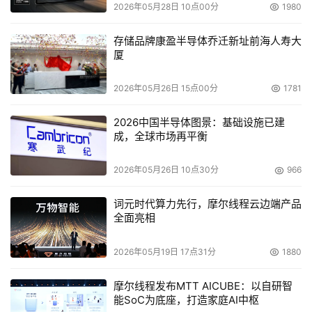
2026年05月28日 10点00分
1980
Shadowcopy Services (VSS)亦预计于今年第四季进行整
合。
存储品牌康盈半导体乔迁新址前海人寿大
厦
    MirrorView－EMC CLARiiON商业永续远程数据复制软
件，预计将于明年第一季提供异步复制功能，提供客户比现
2026年05月26日 15点00分
1781
有同步复制功能更具有价格优势的远距灾难复原解决方案。
2026中国半导体图景：基础设施已建
成，全球市场再平衡
储存整合
2026年05月26日 10点30分
966
    SAN Copy Support For Non-EMC Storage－SAN 
Copy，为EMC CLARiiON近期所推出的新软件，可提供
词元时代算力先行，摩尔线程云边端产品
EMC与HP StorageWorks磁盘阵列双向数据流动(bi-
全面亮相
directional data mobility)支援。无论是在生产环境中与测
2026年05月19日 17点31分
1880
试系统中进行数据移转，抑或每日因快速数据整合而须系统
中断，SAN Copy皆能提供一稳定、高速应用程序自动化大
摩尔线程发布MTT AICUBE：以自研智
量地传输数据，无须消耗主机或LAN的资源。此外，这项新
能SoC为底座，打造家庭AI中枢