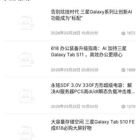
CSP的更多信息，请访问www.intel.com/go/wms。
告别炫技时代 三星Galaxy系列让创新AI
IDF背景信息
功能成为“标配”
    英特尔信息技术峰会是硬件和软件开发商的技术行业盛
2026年05月26日 10点00分
1672
会。IDF每年都在全球举行，主要业界厂商会聚一堂，共同
618 办公装备升级指南：AI 加持三星
讨论为电脑、服务器、通信设备和掌上电脑提供领先技术和
Galaxy Tab S11 ，高效办公更顺心
产品。今年秋季英特尔信息技术峰会还将于10月30－31日
在深圳举行。如欲了解IDF和英特尔技术的更多相关信息，
2026年05月26日 20点00分
1999
请访问http://developer.intel.com。
永铭SDF 3.0V 330F方形超级电容：解
    英特尔是全球最大的芯片制造商，同时也是计算机、网
决AI服务器PCS高di/dt瞬态负载冲击难
题
络和通信产品的领先制造商。如欲了解有关英特尔的更多信
2026年05月25日 10点00分
1279
息，请访问www.intel.com/pressroom。

大容量存储空间 三星Galaxy Tab S10 FE
成618必购大屏好物
本文来源于DOIT传媒，文章内容仅供参考，不构成投资建议。