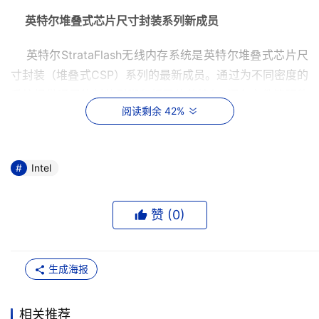
英特尔堆叠式芯片尺寸封装系列新成员
    英特尔StrataFlash无线内存系统是英特尔堆叠式芯片尺
寸封装（堆叠式CSP）系列的最新成员。通过为不同密度的
系统提供通用的封装引脚和相同的英特尔?闪存文件管理软
阅读剩余 42%
件，集成和升级将轻而易举。
    这一创新的堆叠式解决方案可帮助无线设备厂商大幅减
少所需空间，通过集成高密度的英特尔StrataFlash无线内
Intel
存和灵活的RAM选件，它能够在一个8x11毫米的小型封装
内达到高达1Gb的存储容量。
赞 (
0
)
    英特尔StrataFlash无线内存系统（部件编号
LV18/LV30）现已开始提供样品，预计将于明年2月开始批
生成海报
量生产。具体价格将根据不同的闪存和RAM的组合而定。
如欲了解有关英特尔StrataFlash无线内存系统和堆叠式
相关推荐