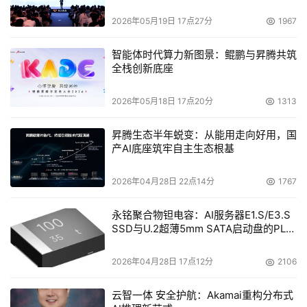
2026年05月19日 17点27分
1967
智能体时代算力新图景：鲲鹏与昇腾共筑
全栈创新底座
2026年05月18日 17点20分
1313
图4 浪潮NAS-SAN整体解决方案
昇腾生态半年蜕变：从能用走向好用，国
    如上面图4所示，浪潮NAS-SAN整体解决方案中的
产AI底座筑牢自主生态根基
NS5200和服务器都加装了HBA卡连接到FC交换机上，共
2026年04月28日 22点14分
1767
享FC磁盘阵列的存储空间。整个后台的存储架构是一个标
准的SAN（存储区域网）。NAS和SAN曾经是势不两立的
永铭聚合物钽电容：AI服务器E1.S/E3.S
两种存储架构，随着技术和应用的发展，SAN已经成为了当
SSD与U.2超薄5mm SATA启动盘的PLP
今存储的主流发展方向，而NAS也以其独有的优势也在茁壮
电容选型分析
的发展着。浪潮NAS-SAN整体解决方案充分利用了
2026年04月28日 17点12分
2106
NS5200的扩展性，将NAS和SAN融合到一起，用户同时享
云智一体 安全护航：Akamai重构分布式
有了NAS的方便快捷的共享功能而且还可以通过SAN做到统