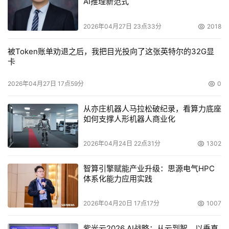
AI推理新范式
一管理存储，实现了存储的集中。NS5200通过SAN共享巨
大的存储空间，用户在使用文件共享功能时不知不觉的享受
2026年04月27日 23点33分
2018
到了SAN的高性能和大容量。对于用户的其他应用需求，比
被Token账单劝退之后，我把目光投向了这张英特尔的32G显
如备份、数据迁移等，都可以通过SAN来进行，整个方案集
卡
多功能、高性能、易管理、高灵活性和开放性于一身，代表
了存储的未来发展趋势，完全满足高端用户的严格要求。
2026年04月27日 17点59分
0
从亦庄机器人马拉松破纪录，看算力底座
如何支撑人形机器人商业化
2026年04月24日 22点31分
1302
本文来源于DOIT传媒，文章内容仅供参考，不构成投资建议。
智算引擎赋能产业升级：思源电气HPC
体系化能力应用实践
2026年04月20日 17点17分
1007
紫光云2026 AI战略：从云到智，以垂直