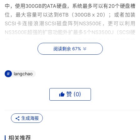
中，使用300GB的ATA硬盘，系统最多可以有20个硬盘槽
位，最大容量可以达到6TB（300GBｘ20）；或者加装
SCSI卡连接浪潮SCSI磁盘阵列NS3500E，更可以利用
NS3500E超强的扩容功能外扩最多5个NS3500J（SCSI硬
盘JBOD），如图2。这种扩容方案具有最多4个ATA硬盘槽
阅读剩余 67%
位和72个SCSI硬盘槽位，整个系统最大容量可达
11.7TB（300GBｘ4＋146GBｘ72）。可见，浪潮的NAS大
容量扩容方案提供了巨大的扩容空间，完全满足绝大部分用
langchao
户的大容量存储要求。
浪潮存储专家--NAS-DAS整体解决方案
赞 (
0
)
    和与服务器分享扩容磁盘阵列的巨大存储空间，最大程
度的利用存储空间。
生成海报
相关推荐