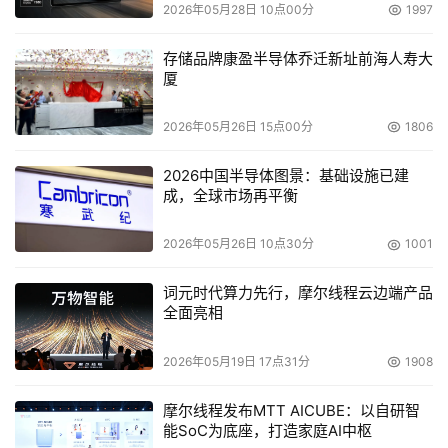
2026年05月28日 10点00分
1997
体性能。结合浪潮DAS产品一贯的良好扩容性能，共享存储
具有极大的扩容空间，整个方案实现了NAS的大容量扩容和
存储品牌康盈半导体乔迁新址前海人寿大
厦
DAS的高利用率。
2026年05月26日 15点00分
1806
浪潮存储专家--NAS-SAN整体解决方案
2026中国半导体图景：基础设施已建
    随着应用规模的扩大，可以加入FC交换机使更多的服务
成，全球市场再平衡
器共享存储空间，这样就构成了浪潮NAS-SAN整体解决方
案
2026年05月26日 10点30分
1001
    我们刚才提供方案同样适用于服务器通过光纤直接连接
词元时代算力先行，摩尔线程云边端产品
的FC存储设备的情况，此时NAS需要加装HBA卡；随着应
全面亮相
用规模的扩大，可以加入FC交换机使更多的服务器共享存
2026年05月19日 17点31分
1908
储空间，这样就构成了浪潮NAS-SAN整体解决方案。
摩尔线程发布MTT AICUBE：以自研智
能SoC为底座，打造家庭AI中枢