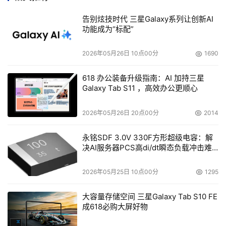
告别炫技时代 三星Galaxy系列让创新AI
功能成为“标配”
2026年05月26日 10点00分
1690
图3：浪潮NAS-DAS整体解决方案
618 办公装备升级指南：AI 加持三星
Galaxy Tab S11 ，高效办公更顺心
    目前应用最多的存储方式是服务器加DAS存储的结构。
很多时候用户的DAS存储空间利用率并不高，而对NAS却经
2026年05月26日 20点00分
2014
常有扩容的需求。那么，能否让NAS与服务器同时连接DAS
永铭SDF 3.0V 330F方形超级电容：解
存储系统用以共享存储空间提高资源利用率呢？浪潮的
决AI服务器PCS高di/dt瞬态负载冲击难
NAS-DAS整体解决方案就是实现这种功能的方案。方案拓
题
扑图见图3。图中的浪潮NS5200加装SCSI卡连接服务器的
2026年05月25日 10点00分
1295
DAS存储系统--NS3500，从而与服务器一起利用DAS的存
大容量存储空间 三星Galaxy Tab S10 FE
储空间实现NAS的扩容，同时可以和服务器共享存储文件。
成618必购大屏好物
这样当服务器要调用NAS上的共享文件时可直接通过直联
SCSI通道访问DAS设备，减少网络带宽占用，明显提升整