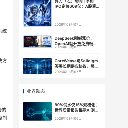
算力「芯」动向 | 宇树
IPO定价609亿：A股算力
芯片供应链的狂欢与泡沫
2026年08月07日
系统
DeepSeek刚喊涨价，
OpenAI就开放免费畅
2026年08月07日
聊？大模型定价的平行宇
宙，同一天裂开了
决方
CoreWeave与Solidigm
签署长期供应协议，强化
一体化人工智能云平台
2026年08月07日
业界动态
89%试水仅15%规模化：
备的
世界质量报告揭示AI测
试"落地鸿沟"
复制
2026年08月06日