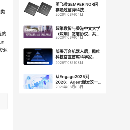
英飞凌SEMPER NOR闪
存通过信骅科技
同类
2026年08月04日
AST2700 BMC认证，全
面强化其数据中心服务器
管理
超擎数智与香港中文大学
整的
（深圳）签署协议，共建
2026年08月04日
人工智能和边缘计算联合
n 
实验室
资源
部署万台机器人后，酷哇
科技官宣首席科学家，要
让世界模型交付生产力
2026年08月03日
从Engage2025到
2026：Agent爆发这一
2026年08月03日
年，AI CRM 走到哪了