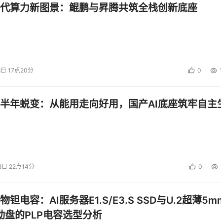
代算力新图景：鲲鹏与昇腾共筑全栈创新底座
8日 17点20分
0
半年蜕变：从能用走向好用，国产AI底座筑牢自主
8日 22点14分
0
钽电容：AI服务器E1.S/E3.S SSD与U.2超薄5m
启动盘的PLP电容选型分析