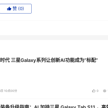
赞 (
0
)
时代 三星Galaxy系列让创新AI功能成为“标配”
6日 10点00分
0
公装备升级指南：AI 加持三星 Galaxy Tab S11 ，高