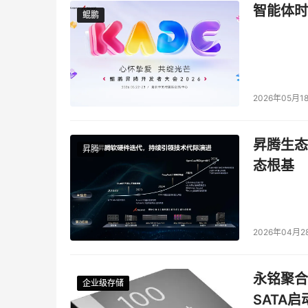
智能体时
鲲鹏
鲲鹏
2026年05月1
昇腾生态
昇腾
态根基
2026年04月2
永铭聚合物
企业级存储
企业级存储
企业级存储
企业级存储
SATA