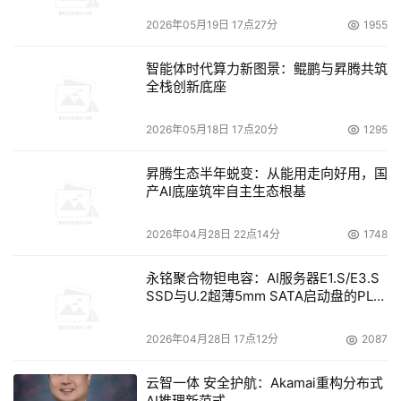
2026年05月19日 17点27分
1955
智能体时代算力新图景：鲲鹏与昇腾共筑
全栈创新底座
2026年05月18日 17点20分
1295
昇腾生态半年蜕变：从能用走向好用，国
产AI底座筑牢自主生态根基
2026年04月28日 22点14分
1748
永铭聚合物钽电容：AI服务器E1.S/E3.S
SSD与U.2超薄5mm SATA启动盘的PLP
电容选型分析
2026年04月28日 17点12分
2087
云智一体 安全护航：Akamai重构分布式
AI推理新范式