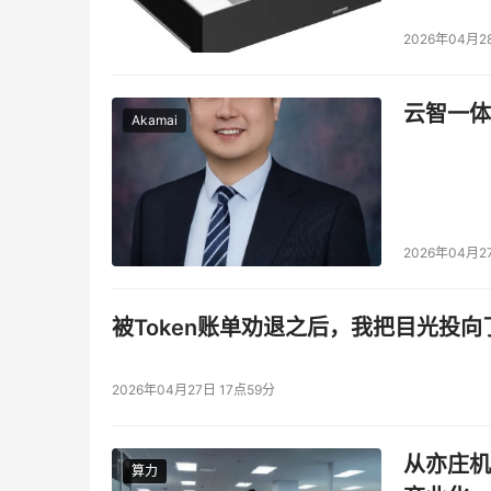
2026年04月2
云智一体
Akamai
2026年04月2
被Token账单劝退之后，我把目光投向
2026年04月27日 17点59分
从亦庄机
算力
算力