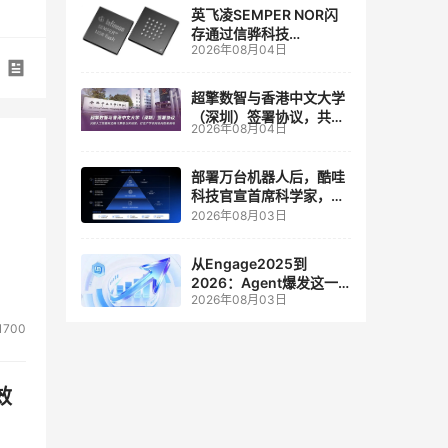
英飞凌SEMPER NOR闪
存通过信骅科技
2026年08月04日
AST2700 BMC认证，全
面强化其数据中心服务器
管理
超擎数智与香港中文大学
（深圳）签署协议，共建
2026年08月04日
人工智能和边缘计算联合
实验室
部署万台机器人后，酷哇
科技官宣首席科学家，要
让世界模型交付生产力
2026年08月03日
从Engage2025到
2026：Agent爆发这一
2026年08月03日
年，AI CRM 走到哪了
1700
效