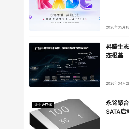
2026年05月1
昇腾生态
昇腾
态根基
2026年04月2
永铭聚合物
企业级存储
企业级存储
企业级存储
企业级存储
SATA