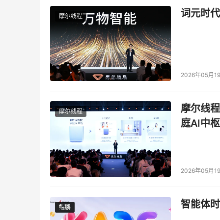
词元时代
摩尔线程
2026年05月1
摩尔线程
摩尔线程
庭AI中枢
2026年05月1
智能体时
鲲鹏
鲲鹏