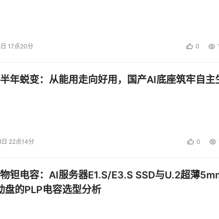
8日 17点20分
0
半年蜕变：从能用走向好用，国产AI底座筑牢自主
8日 22点14分
0
钽电容：AI服务器E1.S/E3.S SSD与U.2超薄5m
启动盘的PLP电容选型分析