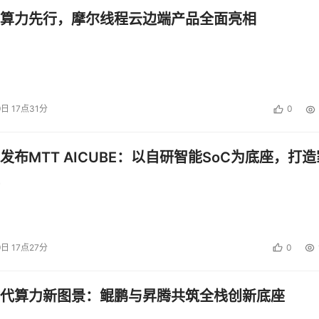
算力先行，摩尔线程云边端产品全面亮相
9日 17点31分
0
发布MTT AICUBE：以自研智能SoC为底座，打造
9日 17点27分
0
代算力新图景：鲲鹏与昇腾共筑全栈创新底座