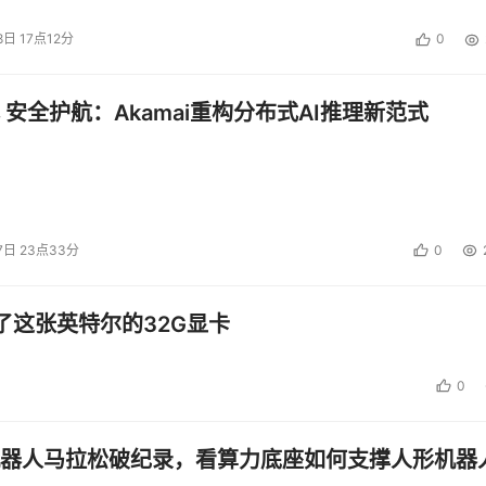
8日 17点12分
0
 安全护航：Akamai重构分布式AI推理新范式
7日 23点33分
0
了这张英特尔的32G显卡
0
器人马拉松破纪录，看算力底座如何支撑人形机器