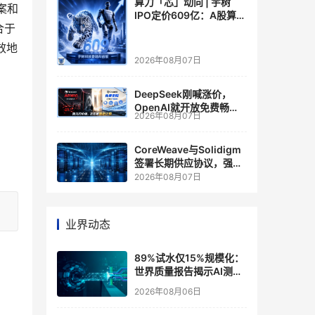
算力「芯」动向 | 宇树
方案和
IPO定价609亿：A股算力
合于
芯片供应链的狂欢与泡沫
效地
2026年08月07日
DeepSeek刚喊涨价，
OpenAI就开放免费畅
2026年08月07日
聊？大模型定价的平行宇
宙，同一天裂开了
CoreWeave与Solidigm
签署长期供应协议，强化
一体化人工智能云平台
2026年08月07日
业界动态
89%试水仅15%规模化：
世界质量报告揭示AI测
试"落地鸿沟"
2026年08月06日