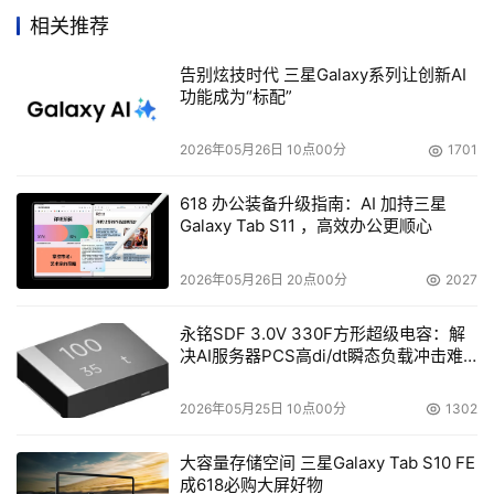
全方面，都得到了前所未有的加强。同时，HP OpenView 
相关推荐
Storage Data Protector 5.1软件可以从任何中断中恢复??
从即时恢复到现场或系统灾难恢复，增加弹性。它以适用于
告别炫技时代 三星Galaxy系列让创新AI
功能成为“标配”
HP StorageWorks EVA阵列的业界第一个全集成零停机备
份解决方案，消除HP StorageWorks EVA客户的备份窗
2026年05月26日 10点00分
1701
口；并集成了即时恢复功能，消除EVA客户的恢复窗口，从
而能够在几分钟内就可以恢复甚至数TB的应用数据，而在
618 办公装备升级指南：AI 加持三星
Galaxy Tab S11 ，高效办公更顺心
此之前的正常情况下，从磁带恢复相同数量的数据则需要几
个小时。
2026年05月26日 20点00分
2027
    Data Protector 5.1提高了可扩展性，可从单服务器扩展
永铭SDF 3.0V 330F方形超级电容：解
到企业系统。Data Protector 5.1全面保护新兴的IA-64平
决AI服务器PCS高di/dt瞬态负载冲击难
台(本地、网络和基于SAN): IA-64上的Windows Server 
题
2003和IA-64上的HP-UX 11.23，IA-64上的Linux 
2026年05月25日 10点00分
1302
(Redhat、SuSE、Debian??基于网络的保护)。Data 
大容量存储空间 三星Galaxy Tab S10 FE
Protector 5.1增加对应用程序、操作及存储环境的保护，包
成618必购大屏好物