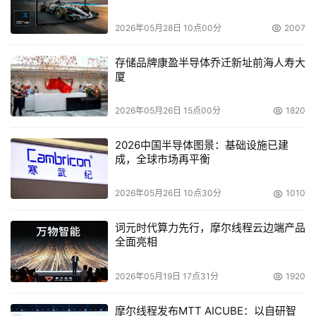
括IBM AIX和HP-UX上的DB2在线备份，OpenVMS备份，
Windows Server 2003上的Oracle9i、SQL Server 2000
2026年05月28日 10点00分
2007
在线备份，Windows Server 2003上的Oracle、
Exchange、SQL和SAP ZDB备份，基本上涵盖了目前的主
存储品牌康盈半导体乔迁新址前海人寿大
厦
流应用系统。
2026年05月26日 15点00分
1820
    总而言之，HP OpenView Storage Data Protector 5.1
软件为中国各类型的企业、不同的操作系统环境提供了强大
2026中国半导体图景：基础设施已建
的数据保护，并自动完成日常业务，实现数据保护人员效率
成，全球市场再平衡
的最大化。它可确保从任何可能的中断中恢复??从即时恢复
到系统/现场灾难恢复，为企业数据提供了百分百的保险，
2026年05月26日 10点30分
1010
全面保证了数据的高可用性，让企业胜券在握。
词元时代算力先行，摩尔线程云边端产品
全面亮相
2026年05月19日 17点31分
1920
摩尔线程发布MTT AICUBE：以自研智