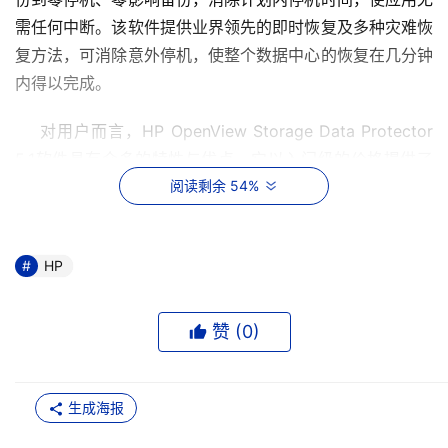
需任何中断。该软件提供业界领先的即时恢复及多种灾难恢
复方法，可消除意外停机，使整个数据中心的恢复在几分钟
内得以完成。
    对用户而言，HP OpenView Storage Data Protector 
5.1软件具有众多的特性与优点，它以入门级的价格提供了
企业级的功能，以单一解决方案覆盖广泛的多种复杂结构应
阅读剩余 54%
用、操作环境和存储配置，能够适应从单服务器到分布式企
业的各种需要，全面满足用户在备份方面的需求，轻松满足
HP
企业异构环境、集中管理以及以业务为中心的各种苛刻需
求，全面提升了数据的可用性，最大限度地优化数据保护人
员效率，降低企业成本。
赞 (
0
)
    面对全新不断增长的用户需求，HP OpenView Storage 
Data Protector 5.1软件增强了功能，增加了控制，比如在
生成海报
需求更加迫切的数据库恢复方面以及SAN自动配置引导和安