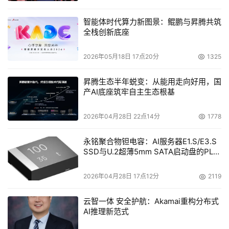
智能体时代算力新图景：鲲鹏与昇腾共筑
全栈创新底座
2026年05月18日 17点20分
1325
昇腾生态半年蜕变：从能用走向好用，国
产AI底座筑牢自主生态根基
2026年04月28日 22点14分
1778
永铭聚合物钽电容：AI服务器E1.S/E3.S
SSD与U.2超薄5mm SATA启动盘的PLP
电容选型分析
2026年04月28日 17点12分
2119
云智一体 安全护航：Akamai重构分布式
AI推理新范式