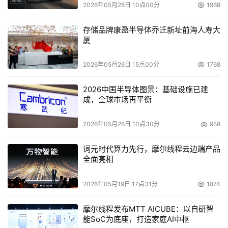
2026年05月28日 10点00分
1968
    位于多伦多的运营中心也支持惠普内部的应用产品，诸
如www。hpshopping。com，这是惠普的直销站点。在该
存储品牌康盈半导体乔迁新址前海人寿大
厦
中心，惠普采用多种厂家设备来管理容灾方案的配置，包括
IBM大型机，IBM AS／400，IBM RS／6000，Sun服务
2026年05月26日 15点00分
1768
器，HP UNIX服务器，HP Non－Stop服务器和Windows
服务器。
2026中国半导体图景：基础设施已建
成，全球市场再平衡
    如果公司以前并不了解该信息，那么经历了在最近的停
电事件之后，将会认识到灾难恢复计划的重要性。
2026年05月26日 10点30分
958
    ESG公司的Kenniston说：“人们需要认识到数据保护并
词元时代算力先行，摩尔线程云边端产品
全面亮相
不仅仅是备份软件，数据保护和灾难恢复意味着需要了解不
少事情，例如，当故障发生时，你需要能够找到软件的许
2026年05月19日 17点31分
1874
可，如何快速更换硬件，如何同设备的厂家联系等等。”
（天极网/朱颖）
摩尔线程发布MTT AICUBE：以自研智
能SoC为底座，打造家庭AI中枢