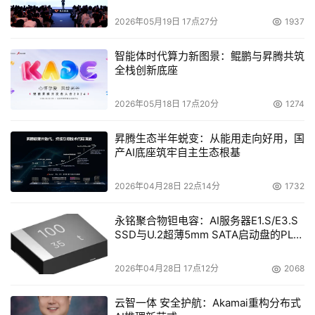
2026年05月19日 17点27分
1937
智能体时代算力新图景：鲲鹏与昇腾共筑
全栈创新底座
本文来源于DOIT传媒，文章内容仅供参考，不构成投资建议。
2026年05月18日 17点20分
1274
昇腾生态半年蜕变：从能用走向好用，国
产AI底座筑牢自主生态根基
2026年04月28日 22点14分
1732
永铭聚合物钽电容：AI服务器E1.S/E3.S
SSD与U.2超薄5mm SATA启动盘的PLP
电容选型分析
2026年04月28日 17点12分
2068
云智一体 安全护航：Akamai重构分布式