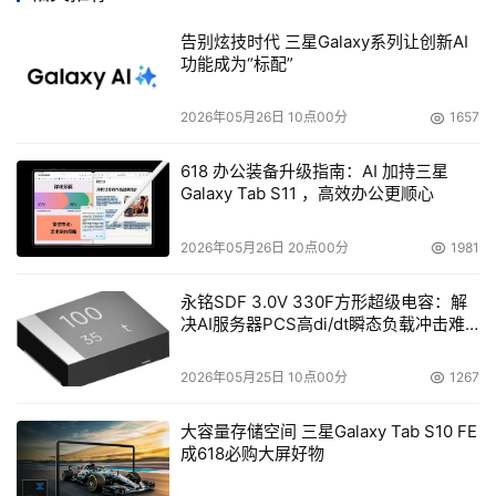
们不要只关注会发生什么，也要关注事件的延伸以及可能的
告别炫技时代 三星Galaxy系列让创新AI
后果，并从这些地方着手工作。
功能成为“标配”
    一位惠普公司的客户遇到了本次灾难，但结果并不坏。
2026年05月26日 10点00分
1657
该公司同惠普签订了业务服务和镜像数据协议，业务被切换
618 办公装备升级指南：AI 加持三星
到惠普的位于美国费城的50,000平方英尺的恢复中心，通
Galaxy Tab S11 ，高效办公更顺心
过备份的数据，继续运营。其他几个客户也已经通知惠普，
如果停电时间再长下去，也可能会切换到恢复中心来运行。
2026年05月26日 20点00分
1981
    在惠普的位于加拿大多伦多的设施中，14个外包客户和
永铭SDF 3.0V 330F方形超级电容：解
HP内部运营的数据都放在稳定的，具有双操作功能和完全
决AI服务器PCS高di/dt瞬态负载冲击难
题
冗余功能的数据中心进行处理。当发生停电事故时，惠普公
2026年05月25日 10点00分
1267
司称数据中心可以无缝地转移到UPS机房中，之后把整整一
周的数据完整地进行备份。位于多伦多的该不间断交易客户
大容量存储空间 三星Galaxy Tab S10 FE
运营中心包括银行的运营数据（包括一个支持加拿大ATM的
成618必购大屏好物
系统）和支持制造和财务过程的SAP环境。