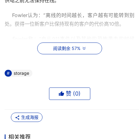
供电之前无法保持在线。“　
    Fowler认为：”离线的时间越长，客户越有可能转到别
处。获得一位新客户比保持现有的客户的代价高10倍。　
    Fowler称：“自从911事件以及其他的恐怖袭击的时候
起，到最近的SARS病毒的侵袭，以及诸如Sarbanes－
阅读剩余 57%
Oxley反欺诈法规的制定，催生了对业务连续性的需求。结
果是，不少客户对此已经有所防备，情况不同于两三年
前。”
storage
    他称：这意味着更多的中小企业　（SMB）正在制定业
赞 (
0
)
务连续性计划，它们注重于传统的“shared subscription”计
划。对于大公司来说，更多的则正在制定“容灾”方案，诸如
惠普最近宣布的StorageWorks多站点容灾方案，其原则是
生成海报
“不接受停机和每笔交易是重要的”。
相关推荐
    对于那些制定灾难恢复计划的公司来说，Fowler建议它