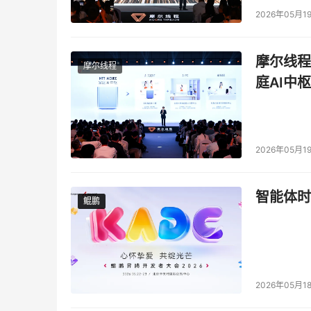
2026年05月1
摩尔线程
摩尔线程
庭AI中枢
2026年05月1
智能体时
鲲鹏
鲲鹏
2026年05月1