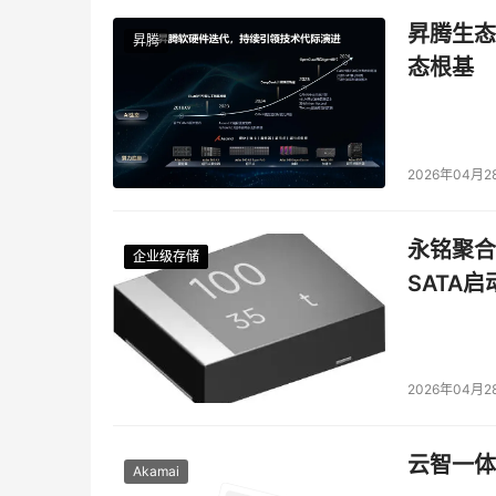
昇腾生态
昇腾
态根基
2026年04月2
永铭聚合物
企业级存储
企业级存储
企业级存储
企业级存储
SATA
2026年04月2
云智一体
Akamai