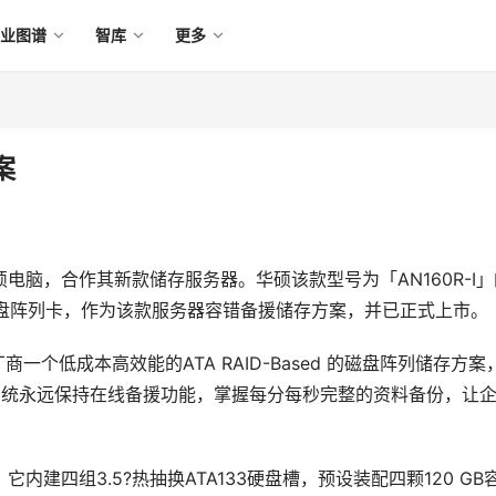
产业图谱
智库
更多
案
硕电脑，合作其新款储存服务器。华硕该款型号为「AN160R-I」
D 5磁盘阵列卡，作为该款服务器容错备援储存方案，并已正式上市。
AS系统厂商一个低成本高效能的ATA RAID-Based 的磁盘阵列储存方案
能，使系统永远保持在线备援功能，掌握每分每秒完整的资料备份，让
务器，它内建四组3.5?热抽换ATA133硬盘槽，预设装配四颗120 GB