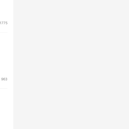
1775
963