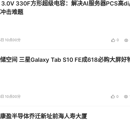
 3.0V 330F方形超级电容：解决AI服务器PCS高di/
冲击难题
5日 10点00分
0
空间 三星Galaxy Tab S10 FE成618必购大屏好
8日 10点00分
0
康盈半导体乔迁新址前海人寿大厦