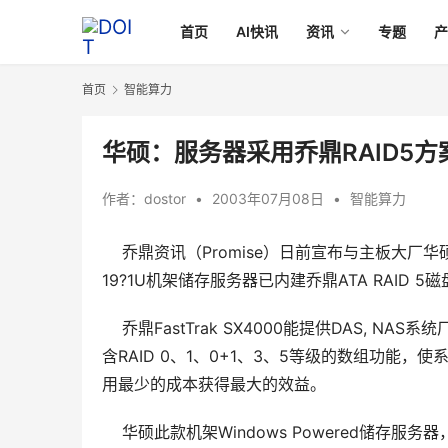
首页
AI快讯
资讯
专题
首页
智能算力
华硕：服务器采用乔鼎RAID5方
作者：
dostor
•
2003年07月08日
•
智能算力
乔鼎资讯（Promise）日前宣布与主板大厂华
19?1U机架储存服务器已内建乔鼎ATA RAI
    乔鼎FastTrak SX4000能提供DAS, N
含RAID 0、1、0+1、3、5等级的数组功
用最少的成本获得最大的效益。 
    华硕此款机架Windows Powered储存服