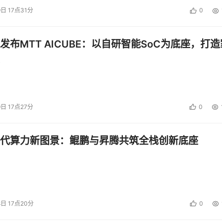
9日 17点31分
0
发布MTT AICUBE：以自研智能SoC为底座，打造
9日 17点27分
0
代算力新图景：鲲鹏与昇腾共筑全栈创新底座
8日 17点20分
0