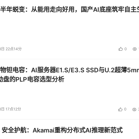
半年蜕变：从能用走向好用，国产AI底座筑牢自主
8日 22点14分
0
钽电容：AI服务器E1.S/E3.S SSD与U.2超薄5m
启动盘的PLP电容选型分析
8日 17点12分
0
 安全护航：Akamai重构分布式AI推理新范式