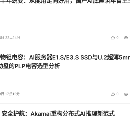
半年蜕变：从能用走向好用，国产AI底座筑牢自主
8日 22点14分
0
钽电容：AI服务器E1.S/E3.S SSD与U.2超薄5m
启动盘的PLP电容选型分析
8日 17点12分
0
 安全护航：Akamai重构分布式AI推理新范式