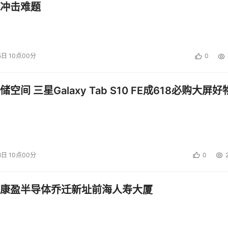
冲击难题
5日 10点00分
0
空间 三星Galaxy Tab S10 FE成618必购大屏好
8日 10点00分
0
康盈半导体乔迁新址前海人寿大厦