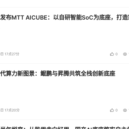
发布MTT AICUBE：以自研智能SoC为底座，打造
9日 17点27分
0
代算力新图景：鲲鹏与昇腾共筑全栈创新底座
8日 17点20分
0