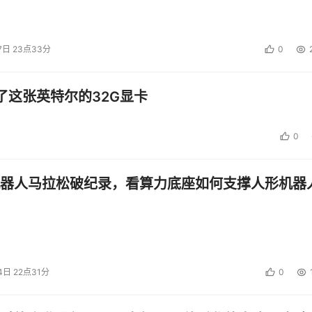
7日 23点33分
0
了这张英特尔的32G显卡
0
器人马拉松破纪录，看算力底座如何支撑人形机器
4日 22点31分
0