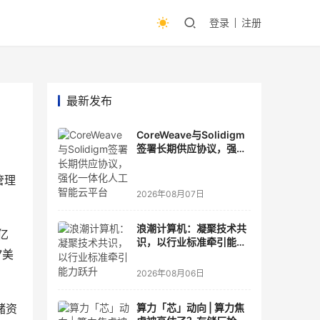
登录
注册
最新发布
CoreWeave与Solidigm
签署长期供应协议，强化
一体化人工智能云平台
管理
2026年08月07日
浪潮计算机：凝聚技术共
亿
识，以行业标准牵引能力
7美
跃升
2026年08月06日
储资
算力「芯」动向 | 算力焦