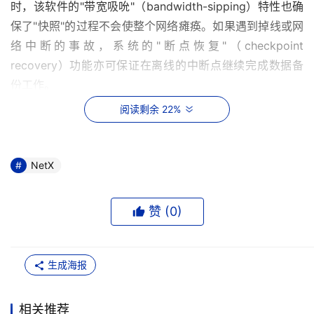
时，该软件的"带宽吸吮"（bandwidth-sipping）特性也确
保了"快照"的过程不会使整个网络瘫痪。如果遇到掉线或网
络中断的事故，系统的"断点恢复"（checkpoint 
recovery）功能亦可保证在离线的中断点继续完成数据备
份工作。
阅读剩余 22%
    如果系统由于病毒或设置错误而出现故障，管理员可以
通过访问一个支持常见的Windows浏览器风格接口的管理
控制台对系统进行操作。在这个控制台上，管理员能够恢复
NetX
PC终端的数据，使系统大致回到先前的工作状态。此外，
管理员还可以访问存储的统计值以及管理选项。
赞 (
0
)
    该设备还提供了基于web的文件恢复功能和选项，终端
用户无需专业知识就能轻松恢复他们的系统，大大减轻了IT
生成海报
维护人员的工作负担。（天极商务）

相关推荐