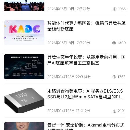
2026年05月19日 17点27分
1965
智能体时代算力新图景：鲲鹏与昇腾共筑
全栈创新底座
2026年05月18日 17点20分
1309
昇腾生态半年蜕变：从能用走向好用，国
产AI底座筑牢自主生态根基
2026年04月28日 22点14分
1763
永铭聚合物钽电容：AI服务器E1.S/E3.S
SSD与U.2超薄5mm SATA启动盘的PLP
电容选型分析
2026年04月28日 17点12分
2101
云智一体 安全护航：Akamai重构分布式