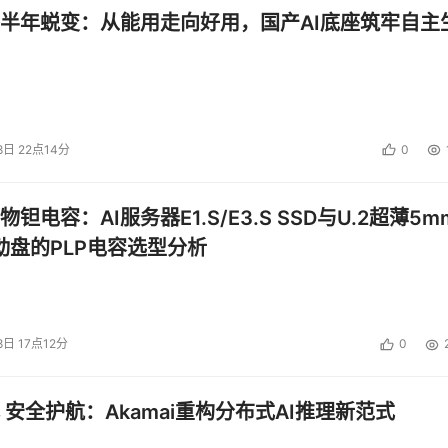
半年蜕变：从能用走向好用，国产AI底座筑牢自主
8日 22点14分
0
钽电容：AI服务器E1.S/E3.S SSD与U.2超薄5m
启动盘的PLP电容选型分析
8日 17点12分
0
 安全护航：Akamai重构分布式AI推理新范式