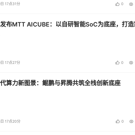
9日 17点31分
0
发布MTT AICUBE：以自研智能SoC为底座，打造
9日 17点27分
0
代算力新图景：鲲鹏与昇腾共筑全栈创新底座
8日 17点20分
0