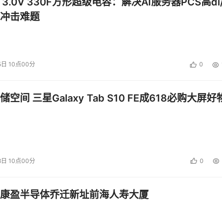
 3.0V 330F方形超级电容：解决AI服务器PCS高di/
冲击难题
5日 10点00分
0
空间 三星Galaxy Tab S10 FE成618必购大屏好
8日 10点00分
0
康盈半导体乔迁新址前海人寿大厦