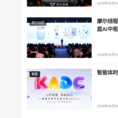
2026年05月1
摩尔线程
摩尔线程
庭AI中枢
2026年05月1
智能体时
鲲鹏
鲲鹏
2026年05月1