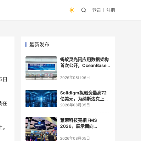
登录
注册
最新发布
蚂蚁灵光闪应用数据架构
首次公开，OceanBase
披露关键实践
2026年08月06日
5日
Solidigm拟融资最高72
亿美元，为纳斯达克上市
装在
做准备
2026年08月05日
慧荣科技亮相 FMS
2026，展示面向
上。
Agentic AI 应用的新一代
存储方案
2026年08月05日