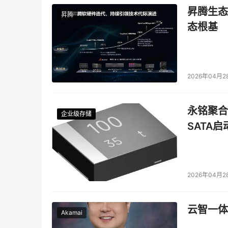
昇腾生态
昇腾
态根基
2026年04月2
永铭聚合物
企业级存储
企业级存储
企业级存储
企业级存储
SATA
2026年04月2
云智一体
Akamai