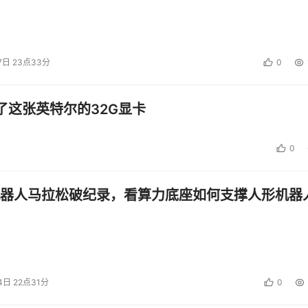
7日 23点33分
0
了这张英特尔的32G显卡
0
器人马拉松破纪录，看算力底座如何支撑人形机器
4日 22点31分
0