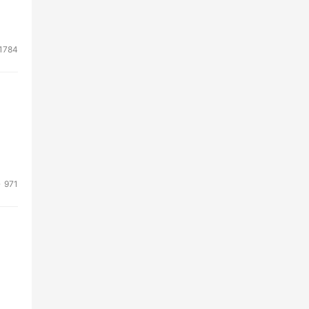
1784
971