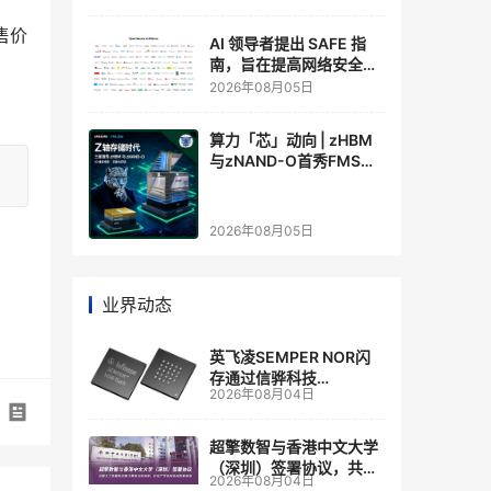
售价
AI 领导者提出 SAFE 指
南，旨在提高网络安全透
明度
2026年08月05日
算力「芯」动向 | zHBM
与zNAND-O首秀FMS
2026 ：三星把HBM叠上
GPU头顶，内存战争换了
个维度，z轴算盘的魅力
2026年08月05日
在哪？
业界动态
英飞凌SEMPER NOR闪
存通过信骅科技
2026年08月04日
AST2700 BMC认证，全
面强化其数据中心服务器
管理
超擎数智与香港中文大学
（深圳）签署协议，共建
2026年08月04日
人工智能和边缘计算联合