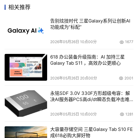
的传输速度提出了更高的要求。金存小博士V8采用USB2.0
相关推荐
标准接口，为用户提供最高可达480Mbps的连接传输速
告别炫技时代 三星Galaxy系列让创新AI
率，在理论上比USB 1.1接口提高了四十倍。另外，20G至
功能成为“标配”
60G不同容量的选择使用户从容应对各种不同容量需求的信
息处理和数据存储，将大量的共有信息充分为己所用，其中
2026年05月26日 10点00分
1677
价值不言而喻。
618 办公装备升级指南：AI 加持三星
Galaxy Tab S11 ，高效办公更顺心
    衡量产品的优劣不应仅仅是单纯技术参数的比较，由技
术转换的“功效”才是使用者真正评价和选择的标准。精品的
2026年05月26日 20点00分
2001
缔造并非偶然，金存小博士V8就是在技术品质领先性的精
品原则和“中科存储，精专一品”的产品理念的指导下造就
永铭SDF 3.0V 330F方形超级电容：解
决AI服务器PCS高di/dt瞬态负载冲击难
的。金存小博士V8的“三重门”，将信息的数量和质量都重重
题
呵护，让使用者在享有信息价值的同时，真正体会精品带来
2026年05月25日 10点00分
1281
的效应。

大容量存储空间 三星Galaxy Tab S10 FE
成618必购大屏好物