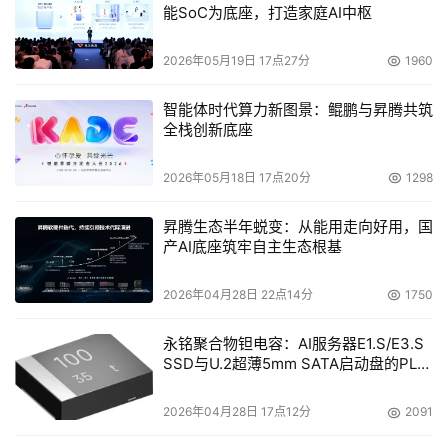
能SoC为底座，打造家庭AI中枢
2026年05月19日 17点27分
1960
智能体时代算力新图景：鲲鹏与昇腾共筑
全栈创新底座
2026年05月18日 17点20分
1298
昇腾生态半年蜕变：从能用走向好用，国
产AI底座筑牢自主生态根基
2026年04月28日 22点14分
1750
永铭聚合物钽电容：AI服务器E1.S/E3.S
SSD与U.2超薄5mm SATA启动盘的PLP
电容选型分析
2026年04月28日 17点12分
2091