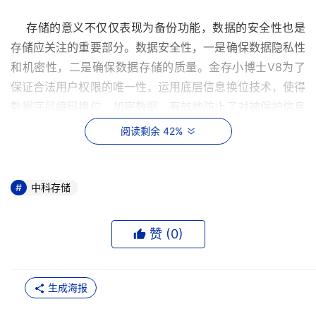
    存储的意义不仅仅表现为备份功能，数据的安全性也是
存储应关注的重要部分。数据安全性，一是确保数据隐私性
和机密性，二是确保数据存储的质量。金存小博士V8为了
保证合法用户权限的唯一性，运用底层信息换位技术，使得
数据底层编码换位，加密数据，有效地防止了对被保护信息
的非法操作和攻击，实现了对信息的有效保护功能。GMR
阅读剩余 42%
巨磁阻磁头技术、MEEPRML高密度信号记录处理技术保证
了用户大容量数据读写的准确性，让使用者完全控制信息的
“得失”，成为信息唯一的支配者和拥有者，从而信息“时新
中科存储
性”“独特性”得以充分展现，为其发挥自身价值提供前提条件
和保障。
赞 (
0
)
    三重门：速度保障
生成海报
    安全是移动存储产品在处理信息时“质”的表现，而信息
“量”的处理也是一个非常重要的环节，大量的信息流对产品