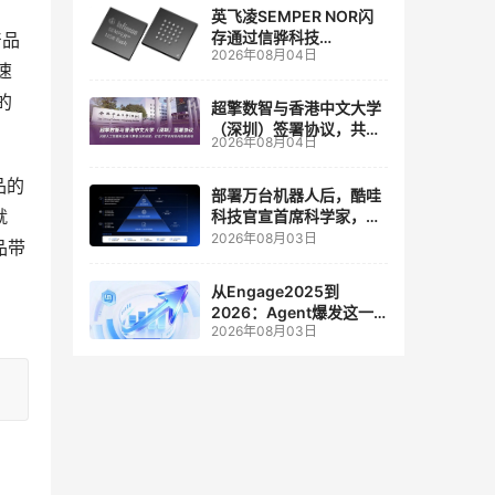
英飞凌SEMPER NOR闪
存通过信骅科技
产品
2026年08月04日
AST2700 BMC认证，全
速
面强化其数据中心服务器
的
管理
超擎数智与香港中文大学
（深圳）签署协议，共建
2026年08月04日
人工智能和边缘计算联合
实验室
品的
部署万台机器人后，酷哇
就
科技官宣首席科学家，要
让世界模型交付生产力
2026年08月03日
品带
从Engage2025到
2026：Agent爆发这一
2026年08月03日
年，AI CRM 走到哪了