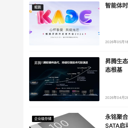
智能体时
鲲鹏
鲲鹏
2026年05月1
昇腾生态
昇腾
态根基
2026年04月2
永铭聚合物
企业级存储
企业级存储
企业级存储
企业级存储
SATA