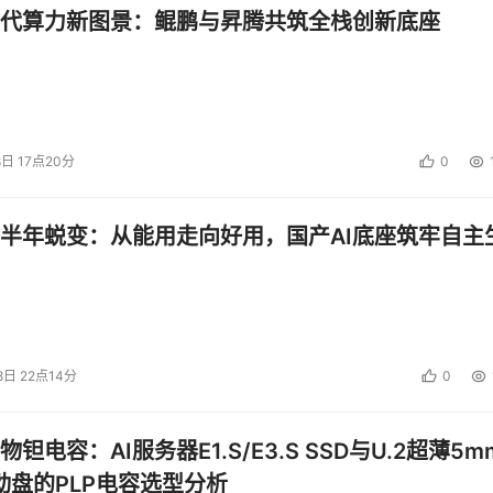
代算力新图景：鲲鹏与昇腾共筑全栈创新底座
8日 17点20分
0
半年蜕变：从能用走向好用，国产AI底座筑牢自主
8日 22点14分
0
钽电容：AI服务器E1.S/E3.S SSD与U.2超薄5m
启动盘的PLP电容选型分析