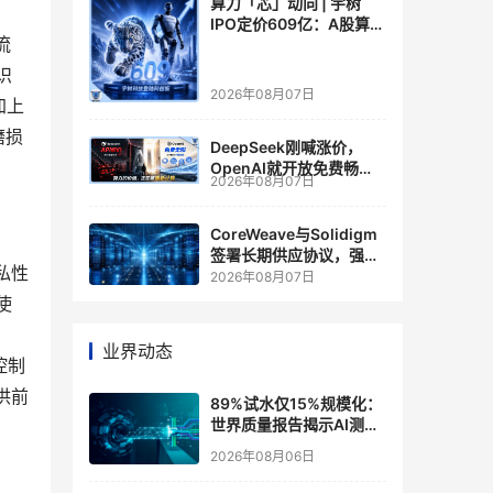
算力「芯」动向 | 宇树
IPO定价609亿：A股算力
流
芯片供应链的狂欢与泡沫
识
2026年08月07日
加上
磨损
DeepSeek刚喊涨价，
OpenAI就开放免费畅
2026年08月07日
聊？大模型定价的平行宇
宙，同一天裂开了
CoreWeave与Solidigm
签署长期供应协议，强化
私性
一体化人工智能云平台
2026年08月07日
使
。
业界动态
控制
供前
89%试水仅15%规模化：
世界质量报告揭示AI测
试"落地鸿沟"
2026年08月06日