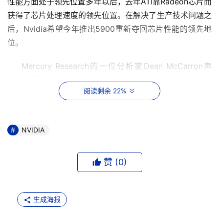
性能方面处于领先位置多年以后，去年ATI靠Radeon芯片而
获得了芯片处理速度的领先位置。在解决了生产技术问题之
后，Nvidia希望今年推出5900重新夺回芯片性能的领先地
位。
    Mercury Research的一位分析家Dean McCarron声
称，如果显卡芯片制造商想自称自己的产品是最快的，那么
阅读剩余 22%
基准测试结果就是有价值的。但是这个测试结果对PC游戏
爱好者来讲是没有太大影响的。McCarron声称：“在游戏爱
好者的市场里，这些用户的要求是很复杂的。他们关心的是
NVIDIA
在玩游戏的时候，产品的性能如何，而不是什么测试结果。
象Futuremark那样的基准测试结果对相对简单的市场有更
大的影响力。”
赞 (
0
)
    McCarron称人为控制基准测试结果在PC行业是很普遍
的。

生成海报