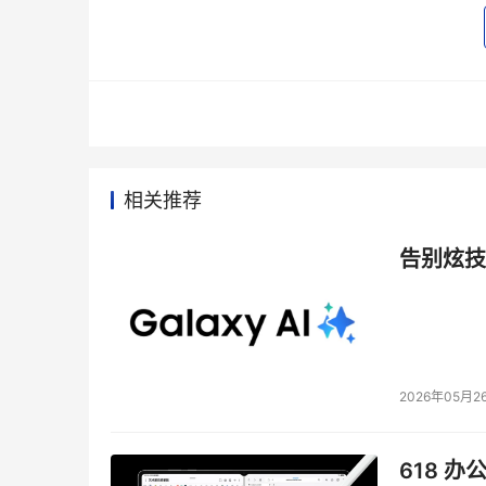
劳动力问题 
    在目前新加坡的失业率达到有史以来最高
被提出。 
    Tufano明确表示新加坡将继续在迈拓在亚
相关推荐
    "最近，迈拓宣布了向中国扩展的计划。主
亚太地区发展最快的市场。但是，我们将继续把
告别炫技
识。" 
    Watkins说希捷在新加坡设立有一个生
销售HDD, 而新加坡没有。但是在自动化设备
2026年05月2
构在新加坡，因为我们在这里找到了工程技术和政
    当被问到仍在美国以外生产的Hutchinso
618 办
是这么说的 