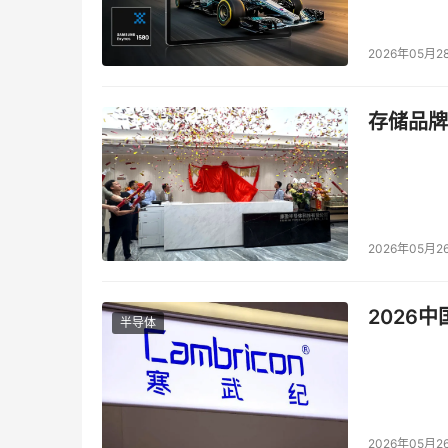
    前途真的很光明吗? 对于那些继续严格控
许是时候抛开手中的雨伞了。
2026年05月2
（Yeap Yin Ching）
存储品牌
    本文首次刊登于
CNETAsia
。
著作权&复制权属于
CNETAsia
。保留所有权利。 

2026年05月2
本文来源于DOIT传媒，文章内容仅供参考，不构成
2026
半导体
2026年05月2