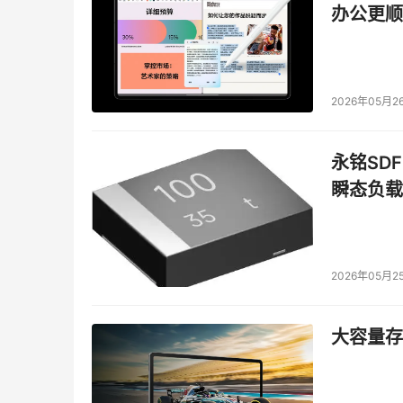
办公更顺
    "我们已经把我们的劳动力成本控制在总成
制造的能力已经变得越来越重要。我们没有意向
们对工具制造能力的要求。" 
2026年05月2
未来 
永铭SDF
    Gartner Dataquest的存储部门的副总
瞬态负载
作为一个从1992年的4400万台到2002年的
190亿美元的范围内。 
    在期望2003年的出货量能达到近2.42亿
2026年05月2
高达4美元的话，收益方面将会更好，同时又不会
大容量存储
    "现在已很明显，大幅的降价既没有增加各
到，大多数传统的HDD市场，并没有弹性。" 