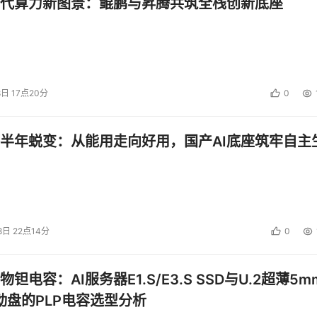
代算力新图景：鲲鹏与昇腾共筑全栈创新底座
8日 17点20分
0
半年蜕变：从能用走向好用，国产AI底座筑牢自主
8日 22点14分
0
钽电容：AI服务器E1.S/E3.S SSD与U.2超薄5m
启动盘的PLP电容选型分析