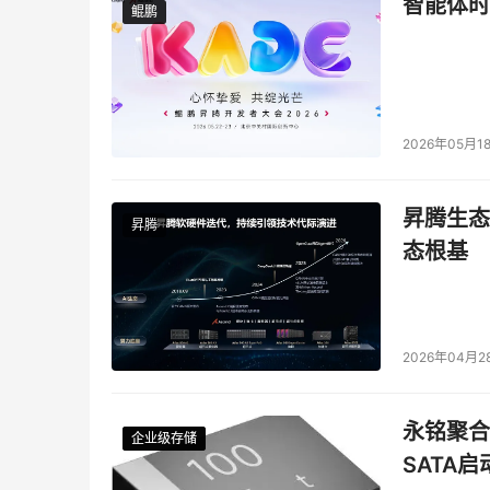
智能体时
鲲鹏
鲲鹏
2026年05月1
昇腾生态
昇腾
态根基
2026年04月2
永铭聚合物
企业级存储
企业级存储
企业级存储
企业级存储
SATA