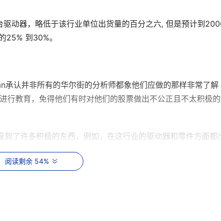
0万台驱动器，略低于该行业单位出货量的百分之六, 但是预计到200
5% 到30%。 
董事John Dean承认并非所有的华尔街的分析师都象他们应做的那样非常了解
们进行教育，免得他们有时对他们的股票做出不公正且不太积极的
几年里看到了许多积极的东西，例如，在这行业的驱动器和零件方面都
确在恢复中。HDD工业在过去的几年中自我管理得很好，我对这
阅读剩余 54%
说, " HDD工业正在发生根本的转变，因为金融界已经通知我们，除非我们
投资。行业内的合并以及存货得到很好的管理和控制的事实都表