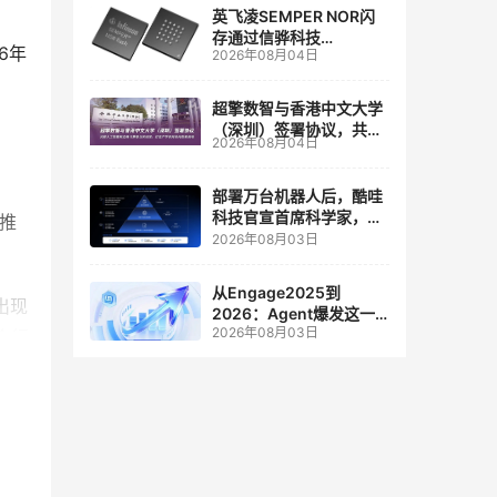
英飞凌SEMPER NOR闪
存通过信骅科技
6年
2026年08月04日
AST2700 BMC认证，全
面强化其数据中心服务器
管理
超擎数智与香港中文大学
（深圳）签署协议，共建
2026年08月04日
人工智能和边缘计算联合
实验室
部署万台机器人后，酷哇
科技官宣首席科学家，要
推
让世界模型交付生产力
2026年08月03日
从Engage2025到
出现
2026：Agent爆发这一
2026年08月03日
年，AI CRM 走到哪了
个行
让我
明这