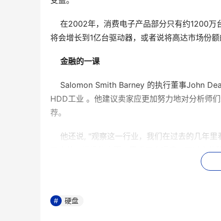
受益。" 
    在2002年，消费电子产品部分只有约120
将会增长到1亿台驱动器，或者说将高达市场份额的2
金融的一课 
    Salomon Smith Barney 的执行
HDD工业 。他建议卖家应更加努力地对分析师
荐。 
    他还说, "观察这一行业，我们在过去的
了合并。消极的方面，需求不太旺盛，不过它的
业的股票很乐观。" 
    Hutchinson科技公司的Fortun补充
们的业务如金融界所期望地盈利，他们才会进行
硬盘
个行业正在走向成熟，现在能够赚钱了。" 