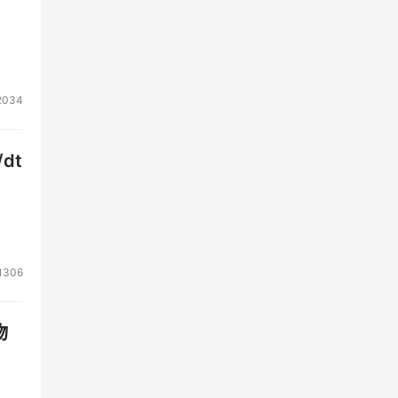
具
到我
2034
dt
到，
留在
 提
1306
物
识