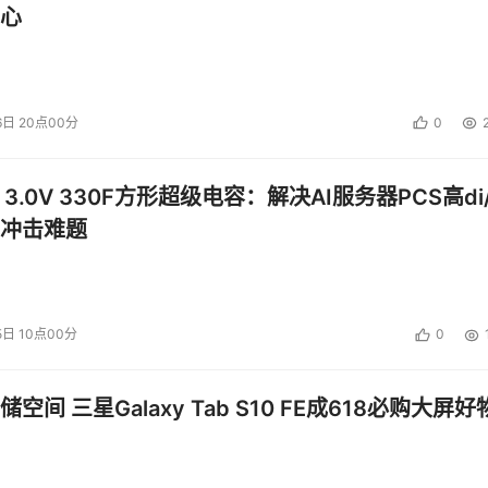
心
本的13%以下，所以这不再是个大问题。但是质量和先进自动化和工
要把我们的生产设施搬到亚太地区，因为这里很少有地方可以达
6日 20点00分
0
 3.0V 330F方形超级电容：解决AI服务器PCS高di/
裁John Monroe说, 2003年HDD供应商将会有更大的行业合并。他提
冲击难题
2.2亿台单位出货量增长了百分之四百的行业来说，行业收益却仍停
的同时，他还建议行业中人可以通过在今后几年里把平均销售价(ASP)
5日 10点00分
0
明显地影响总的市场需求。 
空间 三星Galaxy Tab S10 FE成618必购大屏好
HDD市场的规模，也没能改变其形态。行业中的经理人必须努力认