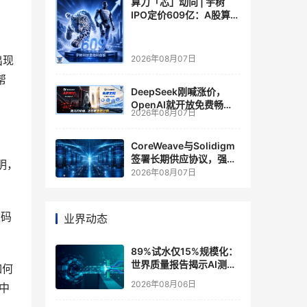
算力「芯」动向 | 宇树
IPO定价609亿：A股算力
芯片供应链的狂欢与泡沫
出现
2026年08月07日
帮
DeepSeek刚喊涨价，
OpenAI就开放免费畅
2026年08月07日
聊？大模型定价的平行宇
宙，同一天裂开了
CoreWeave与Solidigm
签署长期供应协议，强化
明，
一体化人工智能云平台
2026年08月07日
数码
业界动态
89%试水仅15%规模化：
世界质量报告揭示AI测
如何
试"落地鸿沟"
2026年08月06日
中