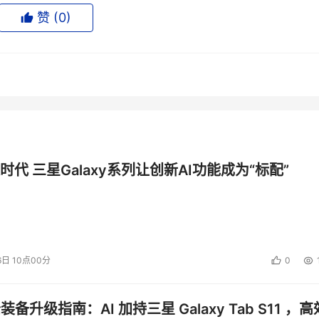
赞 (
0
)
点的大气候下，把生产设施从新加坡搬到成本较低的国家，如中国，
太地区的运作中扮演一个战略性的角色。 
要的驱动因素是因为中国在下一个十年中需求将极其旺盛，预计会
新加坡作为我们的指挥和控制中心，并充分利用这里的出色人才
时代 三星Galaxy系列让创新AI功能成为“标配”
产设计机构，没有计划要搬去中国。"中国对我们有个巨大的潜在市场可
的使用下，劳动力的低成本并不太重要。我们将保留我们的生产设
6日 10点00分
0
府支持方面所带来的附加值。" 
n科技公司，如果劳动力成本增加的话，是否还能保持竞争力时，Fort
公装备升级指南：AI 加持三星 Galaxy Tab S11 ，高