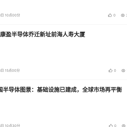
制成本并充分利用预计更长的产品周期和新兴的消费者市场的人来说
8日 10点00分
0
康盈半导体乔迁新址前海人寿大厦
6日 15点00分
0
投资建议。
中国半导体图景：基础设施已建成，全球市场再平衡
6日 10点30分
0