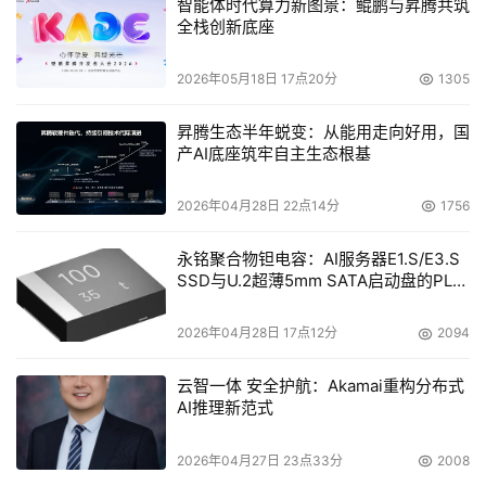
智能体时代算力新图景：鲲鹏与昇腾共筑
全栈创新底座
2026年05月18日 17点20分
1305
昇腾生态半年蜕变：从能用走向好用，国
产AI底座筑牢自主生态根基
2026年04月28日 22点14分
1756
永铭聚合物钽电容：AI服务器E1.S/E3.S
SSD与U.2超薄5mm SATA启动盘的PLP
电容选型分析
2026年04月28日 17点12分
2094
云智一体 安全护航：Akamai重构分布式
AI推理新范式
2026年04月27日 23点33分
2008