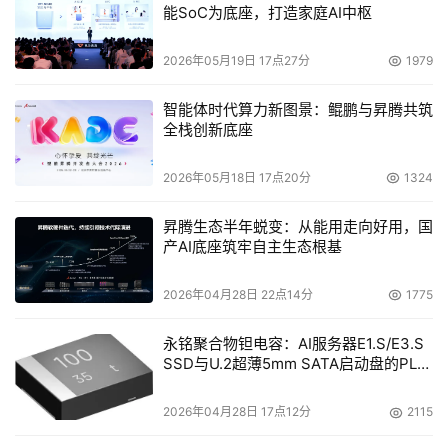
能SoC为底座，打造家庭AI中枢
2026年05月19日 17点27分
1979
智能体时代算力新图景：鲲鹏与昇腾共筑
全栈创新底座
2026年05月18日 17点20分
1324
昇腾生态半年蜕变：从能用走向好用，国
产AI底座筑牢自主生态根基
2026年04月28日 22点14分
1775
永铭聚合物钽电容：AI服务器E1.S/E3.S
SSD与U.2超薄5mm SATA启动盘的PLP
电容选型分析
2026年04月28日 17点12分
2115