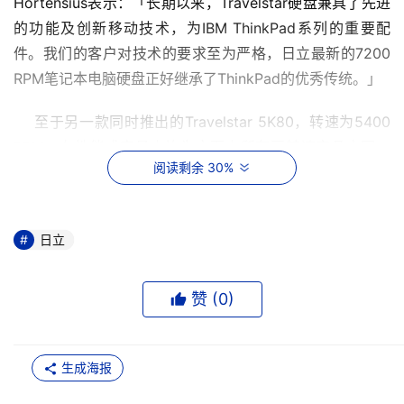
Hortensius表示：「长期以来，Travelstar硬盘兼具了先进
的功能及创新移动技术，为IBM ThinkPad系列的重要配
件。我们的客户对技术的要求至为严格，日立最新的7200 
RPM笔记本电脑硬盘正好继承了ThinkPad的优秀传统。」
    至于另一款同时推出的Travelstar 5K80，转速为5400 
RPM，在性能或容量上均为市面上所有同转速产品之冠。 
阅读剩余 30%
5K80的容量由20至80GB不等，适合不同用户的需要。IBM
计划于下月将Travelstar 5K80配置于其多款ThinkPad笔记
本电脑上。 
日立
    纳米(10-9m)、皮米(10-12m)、飞米(10-15m) 首次引用
的飞米滑橇，奠定了日立在移动技术市场上的领导地位。相
赞 (
0
)
比于前一代的皮米滑橇，飞米滑橇的体积减少达三成之多。
整个滑橇的尺寸不足1mm X 1mm，相当于一枝原子笔的笔
尖大小。 
生成海报