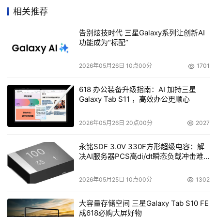
    日立全球存储技术公司总技术主任John Best表示：「半
相关推荐
个世纪以来，硬盘的技术革命莫不以配件微型化为大潮流。
飞米滑橇配合此趋势应运而生，有助于大大提升生产力、硬
告别炫技时代 三星Galaxy系列让创新AI
功能成为“标配”
盘容量及机械性能。」

2026年05月26日 10点00分
1701
618 办公装备升级指南：AI 加持三星
本文来源于DOIT传媒，文章内容仅供参考，不构成投资建议。
Galaxy Tab S11 ，高效办公更顺心
2026年05月26日 20点00分
2027
永铭SDF 3.0V 330F方形超级电容：解
决AI服务器PCS高di/dt瞬态负载冲击难
题
2026年05月25日 10点00分
1302
大容量存储空间 三星Galaxy Tab S10 FE
成618必购大屏好物