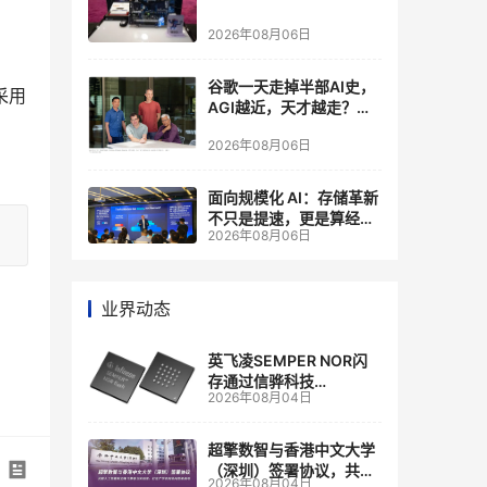
2026年08月06日
谷歌一天走掉半部AI史，
采用
AGI越近，天才越走？大
厂的组织模式，正在拖住
2026年08月06日
自己的研发节奏
面向规模化 AI：存储革新
不只是提速，更是算经济
2026年08月06日
账
业界动态
英飞凌SEMPER NOR闪
存通过信骅科技
2026年08月04日
AST2700 BMC认证，全
面强化其数据中心服务器
管理
超擎数智与香港中文大学
（深圳）签署协议，共建
2026年08月04日