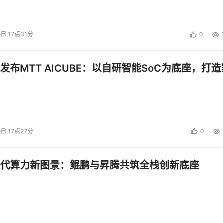
9日 17点31分
0
发布MTT AICUBE：以自研智能SoC为底座，打造
9日 17点27分
0
代算力新图景：鲲鹏与昇腾共筑全栈创新底座