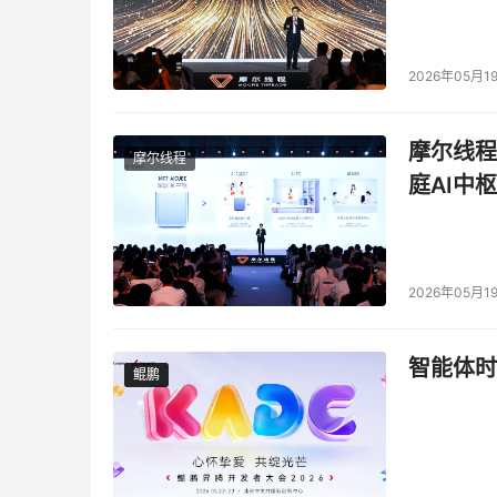
2026年05月1
摩尔线程
摩尔线程
庭AI中枢
2026年05月1
智能体时
鲲鹏
鲲鹏