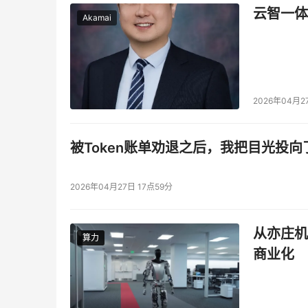
云智一体
Akamai
2026年04月2
被Token账单劝退之后，我把目光投向
2026年04月27日 17点59分
从亦庄机
算力
算力
商业化