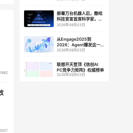
人工智能和边缘计算联合
实验室
部署万台机器人后，酷哇
科技官宣首席科学家，要
让世界模型交付生产力
2026年08月03日
从Engage2025到
2026：Agent爆发这一
2026年08月03日
年，AI CRM 走到哪了
联想开天登顶《信创AI
PC竞争力矩阵》权威榜单
1682
2026年08月03日
效
2007