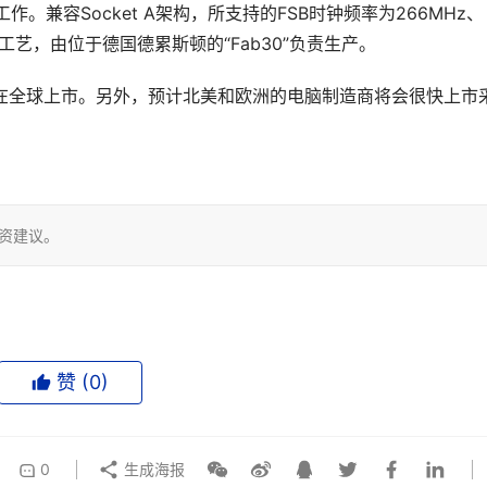
作。兼容Socket A架构，所支持的FSB时钟频率为266MHz、
μm工艺，由位于德国德累斯顿的“Fab30”负责生产。 
日起在全球上市。另外，预计北美和欧洲的电脑制造商将会很快上市
投资建议。
赞 (
0
)
0
生成海报