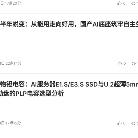
8日 17点20分
0
半年蜕变：从能用走向好用，国产AI底座筑牢自主
8日 22点14分
0
钽电容：AI服务器E1.S/E3.S SSD与U.2超薄5m
启动盘的PLP电容选型分析
8日 17点12分
0