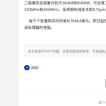
二级缓存总容量分别为384KB和640KB，可全速工
333MHz和400MHz。采用铜布线技术和0.13
    每千个批量购买时的单价为464美元。即
该处理器的电脑。 

本文来源于DOIT传媒，文章内容仅供参考，不构成
AMD
0