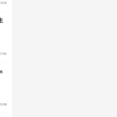
1306
生
1760
m
2098