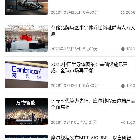
StorageWorks推出各种解决方案，提供灾难容忍、储存统
2026年05月28日 10点00分
2008
合以及业务永续性，简化储存基层架构、维持开机运作时间
与快速的故障恢复。全新且经过强化的解决方案以HP 
存储品牌康盈半导体乔迁新址前海人寿大
厦
ENSAextended策略为基础，提供可控制、具备弹性且可延
展的可适应性基层架构储存框架。
2026年05月26日 15点00分
1820
灾难容忍
2026中国半导体图景：基础设施已建
成，全球市场再平衡
    　　在多重据点的任务关键业务需要高度可用、弹性佳
的解决方案以及周延的恢复能力。HP StorageWorks的全
2026年05月26日 10点30分
1010
新多重据点灾难容忍解决方案(multi-site disaster tolerant 
solutions) 蓝图可提供高效能运算以及自动化应用软件延
词元时代算力先行，摩尔线程云边端产品
全面亮相
续，因应区域内与区域外的灾难。也在主要数据中心无法作
业时，提供超乎想象的广大灾难范围内的数据中心。在一般
2026年05月19日 17点31分
1920
状况下，解决方案让客户可以使用错误恢复功能执行升级，
完全无需停机。
摩尔线程发布MTT AICUBE：以自研智