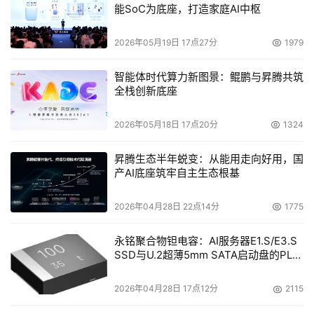
能SoC为底座，打造家庭AI中枢
延伸提供业务永续性
2026年05月19日 17点27分
1979
    　　除了HP StorageWorks业务永续性解决方案加快配
置时间，维持服务水准的套装外，这些解决方案可以加强储
智能体时代算力新图景：鲲鹏与昇腾共筑
全栈创新底座
存资源的利用率，简化管理作业，提供因应讯息万变容量需
求的弹性。
2026年05月18日 17点20分
1324
    　　HP OpenView Storage Management Appliance 
昇腾生态半年蜕变：从能用走向好用，国
v2 SP2&SP3是中央化应用软件架构的Storage Area 
产AI底座筑牢自主生态根基
Network (SAN)监控与管理解决方案。可提供直觉式、网
络架构接口，集合HP加值SAN管理应用软件，让使用者随
2026年04月28日 22点14分
1775
时组织与架构各个来源的储存装置。不但配置、维修简单，
永铭聚合物钽电容：AI服务器E1.S/E3.S
还能提升产能，使可用性最佳化，并降低整体拥有成本。这
SSD与U.2超薄5mm SATA启动盘的PLP
两种新服务套装提供StorageWorks eva3000 (SP2)、HP 
电容选型分析
StorageWorks eva5000与HP StorageWorks Continuous 
2026年04月28日 17点12分
2115
Access EVA (SP3)的最新支持。