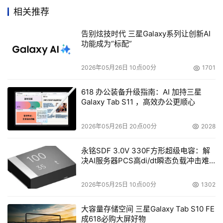
定、控制数据复制功能。CA EVA运用HP在控制器和虚拟技
相关推荐
术优势，提供更高效率的数据利用率以及复制，配合最佳数
告别炫技时代 三星Galaxy系列让创新AI
据整合性以及高可用性。
功能成为“标配”
    　　不论是园区，都市或是跨洲的距离，HP 
2026年05月26日 10点00分
1701
StorageWorks CA EVA都能进行远程镜射，在分秒内执行
灾难恢复。这些都要归功于最新的I/O同步数据整合性以及
618 办公装备升级指南：AI 加持三星
Galaxy Tab S11 ，高效办公更顺心
快速、一贯的应用软件恢复。在同地点复制数据方面，CA 
EVA运用HP StorageWorks Business Copy适用于来源与
2026年05月26日 20点00分
2028
目的数组快照管理，以及快照复制功能。CA EVA目前在HP 
StorageWorks eva5000上已支持，预计2003年第3季在
永铭SDF 3.0V 330F方形超级电容：解
决AI服务器PCS高di/dt瞬态负载冲击难
HP StorageWorks eva3000上开放支持。
题
HP StorageWorks拓展了灾难容忍、储存统合、业务永
2026年05月25日 10点00分
1302
续性与联机性的解决方案系列产品
大容量存储空间 三星Galaxy Tab S10 FE
成618必购大屏好物
    　　2003年4月在新加坡亚太分公司，HP 