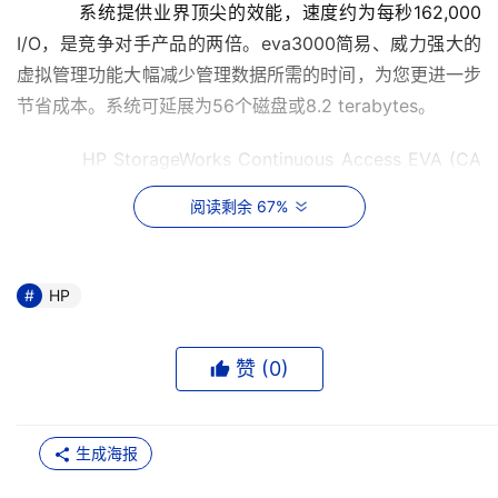
    　　系统提供业界顶尖的效能，速度约为每秒162,000 
I/O，是竞争对手产品的两倍。eva3000简易、威力强大的
虚拟管理功能大幅减少管理数据所需的时间，为您更进一步
节省成本。系统可延展为56个磁盘或8.2 terabytes。
    　　HP StorageWorks Continuous Access EVA (CA 
EVA)是全新的企业级产品，可进行StorageWorks 
阅读剩余 67%
eva5000以及企业数据中心的灾难恢复作业。推出
StorageWorks eva3000后，HP将历史悠久的模组化EVA
解决方案重新命名为HP StorageWorks eva5000。
HP
eva5000提供CA EVA远程复制功能，让客户拥有业务永续
性以及高可用性的解决方案。
赞 (
0
)
    　　StorageWorks CA EVA维持同步连续的I/O写入顺
序保留，执行实时复制。为了让客户拥有弹性化的远程管
生成海报
理，因此HP OpenView Storage Management Appliance
套用图像化的使用者接口，提供直觉式接口管理工具，可设