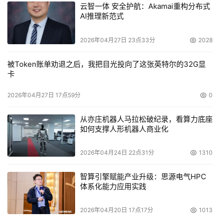
云智一体 安全护航：Akamai重构分布式
AI推理新范式
促进储存统合
    　　储存统合以三种关键方式影响客户的业务：降低成
2026年04月27日 23点33分
2028
本、改善服务水准、提升业务灵活度。这些优势可让客户的
被Token账单劝退之后，我把目光投向了这张英特尔的32G显
营运费用减少，获得全年无休可用性，而直接影响客户。
卡
    （天极商务-八云）

2026年04月27日 17点59分
0
从亦庄机器人马拉松破纪录，看算力底座
如何支撑人形机器人商业化
本文来源于DOIT传媒，文章内容仅供参考，不构成投资建议。
2026年04月24日 22点31分
1310
智算引擎赋能产业升级：思源电气HPC
体系化能力应用实践
2026年04月20日 17点17分
1013