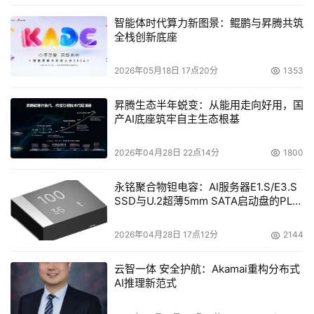
智能体时代算力新图景：鲲鹏与昇腾共筑
全栈创新底座
2026年05月18日 17点20分
1353
昇腾生态半年蜕变：从能用走向好用，国
产AI底座筑牢自主生态根基
2026年04月28日 22点14分
1800
永铭聚合物钽电容：AI服务器E1.S/E3.S
SSD与U.2超薄5mm SATA启动盘的PLP
电容选型分析
2026年04月28日 17点12分
2144
云智一体 安全护航：Akamai重构分布式
AI推理新范式