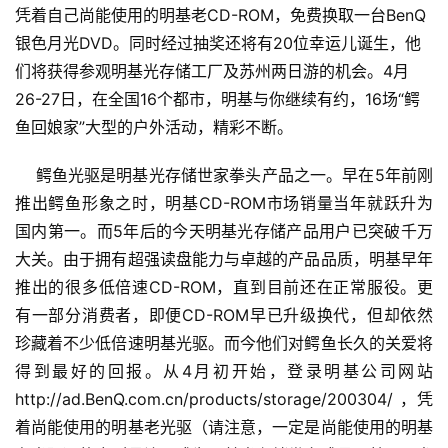
凭着自己尚能使用的明基老CD-ROM，免费换取一台BenQ
银色月光DVD。同时经过抽奖还将有20位幸运儿诞生，他
们将获得参观明基光存储工厂及苏州两日游的机会。4月
26-27日，在全国16个都市，明基与你继续有约，16场“鳄
鱼回娘家”大型的户外活动，精彩不断。
    鳄鱼光驱是明基光存储世家拳头产品之一。早在5年前刚
推出鳄鱼形象之时，明基CD-ROM市场销量当年就跃升为
国内第一。而5年后的今天明基光存储产品用户已突破千万
大关。由于拥有超强读盘能力与卓越的产品品质，明基早年
推出的很多低倍速CD-ROM，直到目前还在正常服役。更
有一部分消费者，即便CD-ROM早已升级换代，但却依然
珍藏着不少低倍速明基光驱。而今他们对鳄鱼长久的关爱将
得到最好的回报。从4月初开始，登录明基公司网站
http://ad.BenQ.com.cn/products/storage/200304/ ，凭
着尚能使用的明基老光驱（请注意，一定是尚能使用的明基