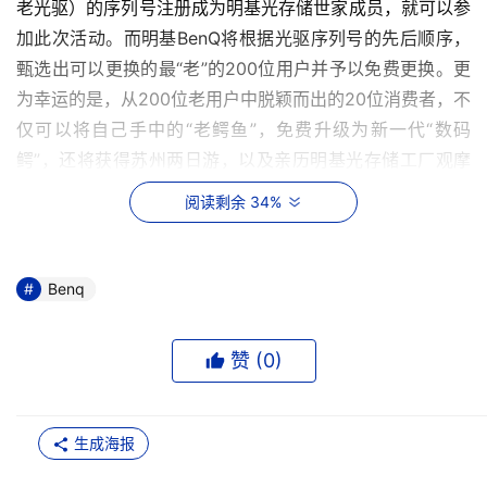
老光驱）的序列号注册成为明基光存储世家成员，就可以参
加此次活动。而明基BenQ将根据光驱序列号的先后顺序，
甄选出可以更换的最“老”的200位用户并予以免费更换。更
为幸运的是，从200位老用户中脱颖而出的20位消费者，不
仅可以将自己手中的“老鳄鱼”，免费升级为新一代“数码
鳄”，还将获得苏州两日游，以及亲历明基光存储工厂观摩
“鳄鱼”诞生的机会。当然没有入选的用户也不用着急，一方
阅读剩余 34%
面有机会得到精美的鳄鱼五周年纪念品，另一方面在26-27
日的全国16个都市现场活动中还有机会得到升级。 
Benq
    4月26日明基还将在全国16个城市电脑城中，举办现场
“鳄鱼回娘家”活动。在现场活动中，除了要为在网上注册的
赞 (
0
)
200名幸运者免费升级成DVD外，在现场也会有一定数量的
现场观众可以凭尚能使用的老明基光驱升级到DVD；同时在
活动当天购买明基光存储产品的用户可以凭有效凭证在现场
生成海报
领取精美的鳄鱼五周年纪念品；当然现场还会有鳄鱼五周年
的主题活动，在轻松游戏间让你满载而归。相信明基鳄鱼将