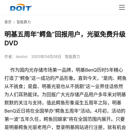
首页
智能算力
明基五周年“鳄鱼”回报用户，光驱免费升级
DVD
作者：
dostor
2003年04月08日
智能算力
作为国内光存储市场第一品牌，明基BenQ历时5年精心
打造了“鳄鱼”这一成功的产品形象。直到今天，“是肉、鳄鱼
从不挑食；是盘、明基光驱也从不挑剔”这一业界佳话依然
为人们耳熟能详。为回报广大光存储产品用户多年来对明基
默默的关注与支持，值此鳄鱼形象诞生五周年之际，明基
BenQ近日将在全国举办“鳄鱼五周年”活动。4月初，活动的
第一波“五年久任，鳄鱼回娘家”将在全国范围内展开。只要
是明基鳄鱼光驱老用户，登录明基网站进行注册，就有机会