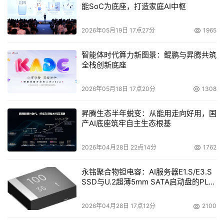
能SoC为底座，打造家庭AI中枢
2026年05月19日 17点27分
1965
智能体时代算力新图景：鲲鹏与昇腾共筑
全栈创新底座
2026年05月18日 17点20分
1308
昇腾生态半年蜕变：从能用走向好用，国
产AI底座筑牢自主生态根基
2026年04月28日 22点14分
1762
永铭聚合物钽电容：AI服务器E1.S/E3.S
SSD与U.2超薄5mm SATA启动盘的PLP
电容选型分析
2026年04月28日 17点12分
2100