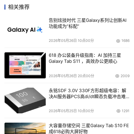
相关推荐
伴你度过一个快乐天。具体的活动信息，登录明基官方网站
http://ad.BenQ.com.cn/products/storage/200304/ 即可
告别炫技时代 三星Galaxy系列让创新AI
查询。 
功能成为“标配”
    明基鳄鱼光存储秉承BenQ精神，以享受快乐科技为宗
2026年05月26日 10点00分
1686
旨，在鳄鱼光驱五周年之际忠诚回报用户，精彩活动不容错
618 办公装备升级指南：AI 加持三星
过。 

Galaxy Tab S11 ，高效办公更顺心
2026年05月26日 20点00分
2009
本文来源于DOIT传媒，文章内容仅供参考，不构成投资建议。
永铭SDF 3.0V 330F方形超级电容：解
决AI服务器PCS高di/dt瞬态负载冲击难
题
2026年05月25日 10点00分
1291
大容量存储空间 三星Galaxy Tab S10 FE
成618必购大屏好物