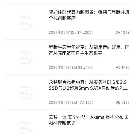
智能体时代算力新图景：鲲鹏与昇腾共筑
全栈创新底座
2026年05月18日 17点20分
1328
昇腾生态半年蜕变：从能用走向好用，国
产AI底座筑牢自主生态根基
2026年04月28日 22点14分
1782
永铭聚合物钽电容：AI服务器E1.S/E3.S
SSD与U.2超薄5mm SATA启动盘的PLP
电容选型分析
2026年04月28日 17点12分
2122
云智一体 安全护航：Akamai重构分布式
AI推理新范式