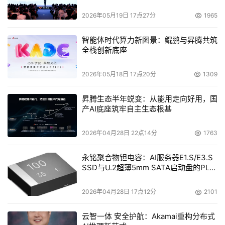
2026年05月19日 17点27分
1965
智能体时代算力新图景：鲲鹏与昇腾共筑
全栈创新底座
2026年05月18日 17点20分
1309
昇腾生态半年蜕变：从能用走向好用，国
产AI底座筑牢自主生态根基
2026年04月28日 22点14分
1763
永铭聚合物钽电容：AI服务器E1.S/E3.S
SSD与U.2超薄5mm SATA启动盘的PLP
电容选型分析
2026年04月28日 17点12分
2101
云智一体 安全护航：Akamai重构分布式