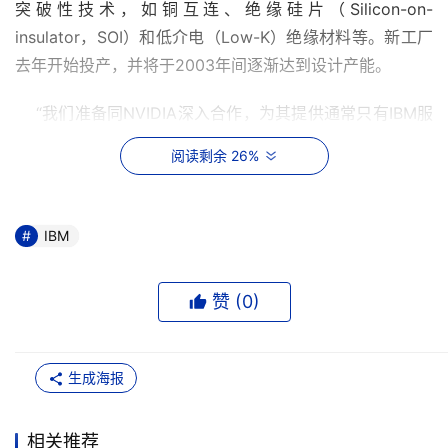
突破性技术，如铜互连、绝缘硅片（Silicon-on-
insulator，SOI）和低介电（Low-K）绝缘材料等。新工厂
去年开始投产，并将于2003年间逐渐达到设计产能。 
    “我们准备同NVIDIA深入合作，为其提供通常只有IBM服
务器部门和经过精选的大型OEM合作伙伴才能享受的支持
阅读剩余 26%
服务，”IBM微电子部总经理Michel Mayer说，“我们深深懂
得，类似NVIDIA这样没有自己的芯片厂的领先半导体设计
公司需要借助最新工艺以最快的速度杀入市场，这样它们就
IBM
能专注于客户关系和产品研发，而不是产品制造。” 
    除了芯片制造工艺，IBM还将提供先进的自动化管理系
赞 (
0
)
统，后者不仅可以控制工厂的生产，而且能够将客户和供应
商系统以及业务流程连接在一起，从而密切供应链各环节之
生成海报
间的关系。IBM的自动化管理系统能够让NVIDIA在完善公司
运营、提高工作效率以及增强竞争优势的同时，利用电子商
务技术迎合风云变换的市场需求。 

相关推荐