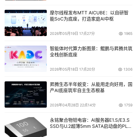
摩尔线程发布MTT AICUBE：以自研智
能SoC为底座，打造家庭AI中枢
2026年05月19日 17点27分
1965
智能体时代算力新图景：鲲鹏与昇腾共筑
全栈创新底座
2026年05月18日 17点20分
1306
昇腾生态半年蜕变：从能用走向好用，国
产AI底座筑牢自主生态根基
2026年04月28日 22点14分
1759
永铭聚合物钽电容：AI服务器E1.S/E3.S
SSD与U.2超薄5mm SATA启动盘的PLP
电容选型分析