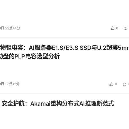
8日 22点14分
0
钽电容：AI服务器E1.S/E3.S SSD与U.2超薄5m
启动盘的PLP电容选型分析
8日 17点12分
0
 安全护航：Akamai重构分布式AI推理新范式