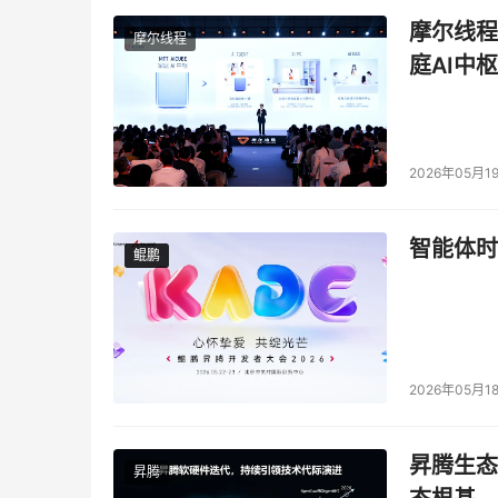
摩尔线程
摩尔线程
庭AI中枢
2026年05月1
智能体时
鲲鹏
鲲鹏
2026年05月1
昇腾生态
昇腾