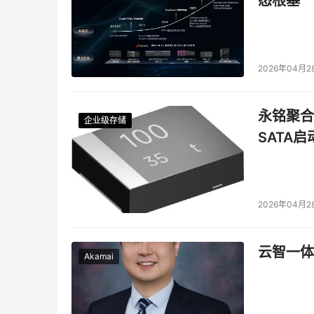
态根基
2026年04月2
永铭聚合物
企业级存储
企业级存储
企业级存储
企业级存储
SATA
2026年04月2
云智一体
Akamai