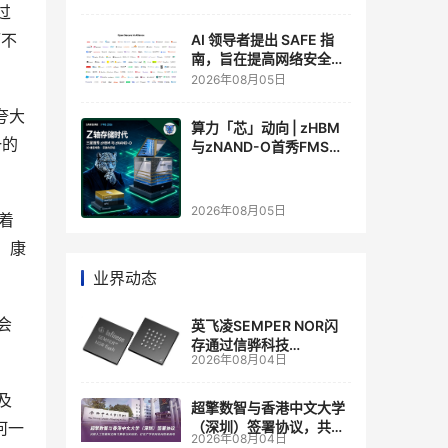
过
而不
AI 领导者提出 SAFE 指
南，旨在提高网络安全透
明度
2026年08月05日
夸大
算力「芯」动向 | zHBM
一的
与zNAND-O首秀FMS
2026 ：三星把HBM叠上
GPU头顶，内存战争换了
个维度，z轴算盘的魅力
2026年08月05日
着
在哪？
，康
业界动态
会
英飞凌SEMPER NOR闪
存通过信骅科技
2026年08月04日
AST2700 BMC认证，全
面强化其数据中心服务器
及
管理
超擎数智与香港中文大学
何一
（深圳）签署协议，共建
2026年08月04日
人工智能和边缘计算联合