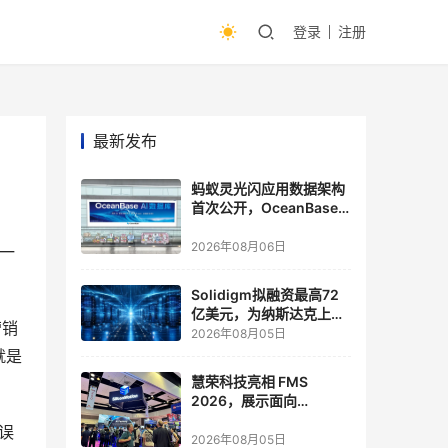
登录
注册
最新发布
蚂蚁灵光闪应用数据架构
首次公开，OceanBase
披露关键实践
2026年08月06日
一
Solidigm拟融资最高72
亿美元，为纳斯达克上市
营销
做准备
2026年08月05日
就是
慧荣科技亮相 FMS
2026，展示面向
Agentic AI 应用的新一代
误
存储方案
2026年08月05日