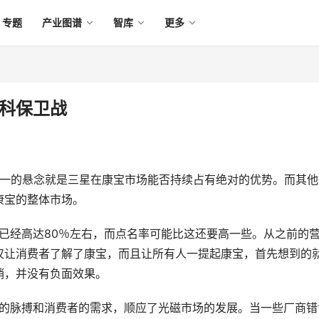
专题
产业图谱
智库
更多
斯科保卫战
一的悬念就是三星在康宝市场能否持续占有绝对的优势。而其他
康宝的整体市场。
占有率已经高达80％左右，而点名率可能比这还要高一些。从之前的
仅让消费者了解了康宝，而且让所有人一提起康宝，首先想到的
销，并没有负面效果。
握了市场的脉搏和消费者的需求，顺应了光磁市场的发展。当一些厂商错