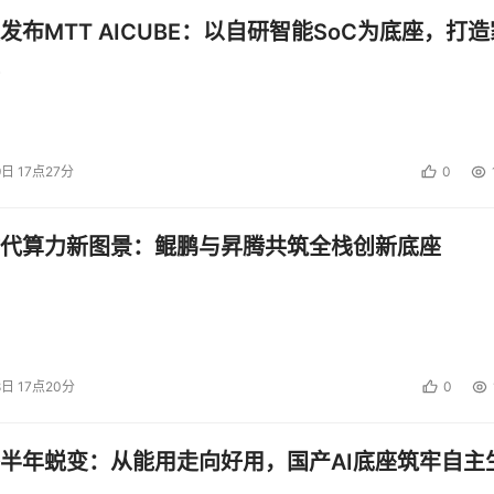
发布MTT AICUBE：以自研智能SoC为底座，打造
9日 17点27分
0
代算力新图景：鲲鹏与昇腾共筑全栈创新底座
8日 17点20分
0
半年蜕变：从能用走向好用，国产AI底座筑牢自主