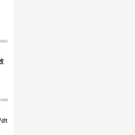
1663
效
1989
dt