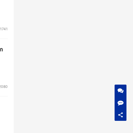
1741
m
2080