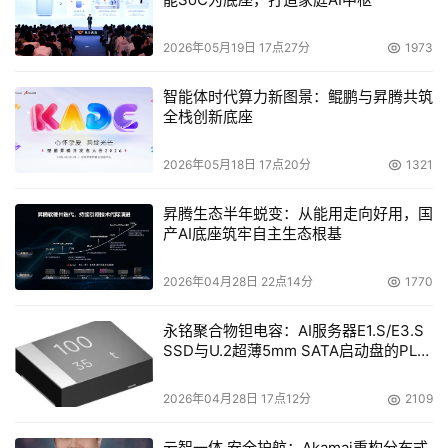
2026年05月19日 17点27分
1973
智能体时代算力新图景：鲲鹏与昇腾共筑
全栈创新底座
2026年05月18日 17点20分
1321
昇腾生态半年蜕变：从能用走向好用，国
产AI底座筑牢自主生态根基
2026年04月28日 22点14分
1770
永铭聚合物钽电容：AI服务器E1.S/E3.S
SSD与U.2超薄5mm SATA启动盘的PLP
电容选型分析
2026年04月28日 17点12分
2109
云智一体 安全护航：Akamai重构分布式