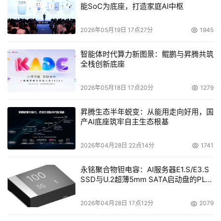
能SoC为底座，打造家庭AI中枢
2026年05月19日 17点27分
1945
智能体时代算力新图景：鲲鹏与昇腾共筑
全栈创新底座
2026年05月18日 17点20分
1279
昇腾生态半年蜕变：从能用走向好用，国
产AI底座筑牢自主生态根基
2026年04月28日 22点14分
1741
永铭聚合物钽电容：AI服务器E1.S/E3.S
SSD与U.2超薄5mm SATA启动盘的PLP
电容选型分析
2026年04月28日 17点12分
2079