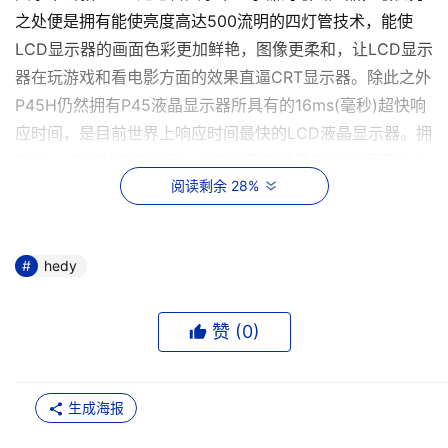
之处便是拥有能使亮度高达500流明的四灯管技术，能使
LCD显示器的画面色彩更加鲜艳，图像更柔和，让LCD显示
器在玩游戏和看电影方面的效果直逼CRT显示器。除此之外
P45H仍然拥有P45液晶显示器所具有的16ms(毫秒)超快响
应时间，是目前世界上响应时间最快的LCD液晶显示器。拥
有16ms的超快响应时间，就可以用每秒显示60帧画面以上
阅读剩余 28%
的速度，完全解决传统液晶显示器在玩游戏或者看影碟时所
存在的拖影、残影问题。
    大水牛P45H液晶显示器拥有15英寸可视面积，点距
hedy
0.297，亮度500cd/m2，对比度可达400:1，响应时间仅
为16ms，完全消除了图像拖尾现象，使画面更加清晰、流
赞 (
0
)
畅。最大分辨率为1024X768，具备多语言OSD菜单调节，
同时还符合国家3C安规认证。
生成海报
    这款大水牛P45H液晶显示器凭借16ms的超快响应时间