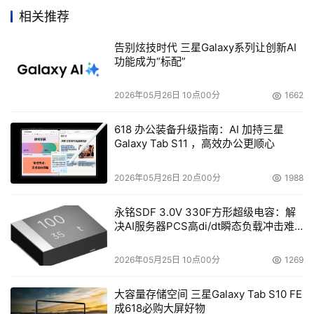
和500cd/m2亮度及400:1的对比度在性能上已经超过现在
相关推荐
市面上几乎所有同规格15英寸液晶显示器，另外还同时保持
了大水牛显示器一贯的质优价不高的销售原则。

告别炫技时代 三星Galaxy系列让创新AI
功能成为“标配”
2026年05月26日 10点00分
1662
本文来源于DOIT传媒，文章内容仅供参考，不构成投资建议。
618 办公装备升级指南：AI 加持三星
Galaxy Tab S11 ，高效办公更顺心
2026年05月26日 20点00分
1988
永铭SDF 3.0V 330F方形超级电容：解
决AI服务器PCS高di/dt瞬态负载冲击难
题
2026年05月25日 10点00分
1269
大容量存储空间 三星Galaxy Tab S10 FE
成618必购大屏好物