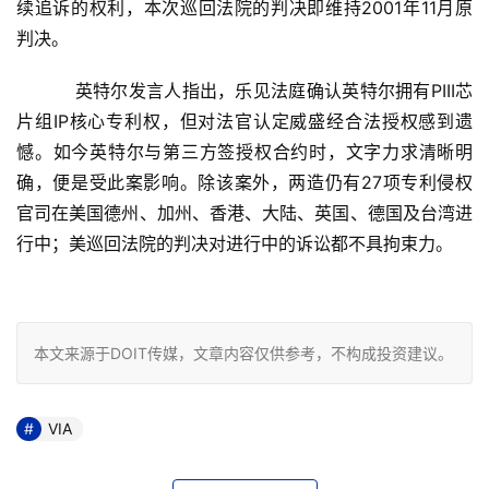
续追诉的权利，本次巡回法院的判决即维持2001年11月原
判决。
    　　英特尔发言人指出，乐见法庭确认英特尔拥有PIII芯
片组IP核心专利权，但对法官认定威盛经合法授权感到遗
憾。如今英特尔与第三方签授权合约时，文字力求清晰明
确，便是受此案影响。除该案外，两造仍有27项专利侵权
官司在美国德州、加州、香港、大陆、英国、德国及台湾进
行中；美巡回法院的判决对进行中的诉讼都不具拘束力。 

本文来源于DOIT传媒，文章内容仅供参考，不构成投资建议。
VIA