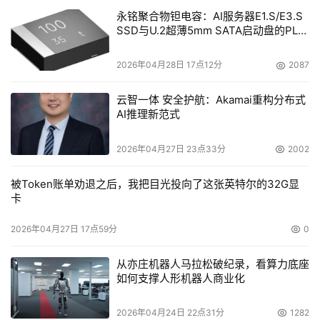
永铭聚合物钽电容：AI服务器E1.S/E3.S
SSD与U.2超薄5mm SATA启动盘的PLP
电容选型分析
2026年04月28日 17点12分
2087
云智一体 安全护航：Akamai重构分布式
AI推理新范式
2026年04月27日 23点33分
2002
被Token账单劝退之后，我把目光投向了这张英特尔的32G显
卡
2026年04月27日 17点59分
0
从亦庄机器人马拉松破纪录，看算力底座
如何支撑人形机器人商业化
2026年04月24日 22点31分
1282