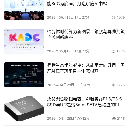
能SoC为底座，打造家庭AI中枢
2026年05月19日 17点27分
1979
智能体时代算力新图景：鲲鹏与昇腾共筑
全栈创新底座
2026年05月18日 17点20分
1325
昇腾生态半年蜕变：从能用走向好用，国
产AI底座筑牢自主生态根基
2026年04月28日 22点14分
1776
永铭聚合物钽电容：AI服务器E1.S/E3.S
SSD与U.2超薄5mm SATA启动盘的PLP
电容选型分析
2026年04月28日 17点12分
2116