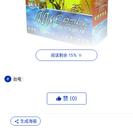
阅读剩余 15%
从性能上来看，台电女神40X COMBO具备40X CD-R写
入，12X CD-RW覆写和16X DVD读取速度。并使用联发科
技独立主控刻录/DVD解码芯片，具备强大的娱乐与资料写
台电
入功能。事实上，台电女神40X COMBO之所以在2003年
才面世，是因为台电科技力求使女神COMBO具备台电引以
赞 (
0
)
为傲的DVD-ROM性能和女娲刻录机般稳定而高速的CD-
RW功能。而这也是台电女神COMBO之所以一推出市场就
大受欢迎的原因。
生成海报