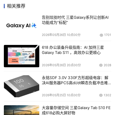
    2002年，台电凭借有口皆碑的品质和一流售后服务水准
相关推荐
以及强大的渠道销售能力成为国内光储品牌的龙头。而
2003年，台电依旧保持2002年的强力上升趋势，女神
告别炫技时代 三星Galaxy系列让创新AI
40XCOMBO588元仅仅是今年台电的第一波市场攻势，除
功能成为“标配”
此以外，台电还将在2003年上半年进军键鼠及移动存储及
2026年05月26日 10点00分
1701
数码影像类产品领域。
618 办公装备升级指南：AI 加持三星
    2003年第一击，台电全力以赴。目前首批10000台女神
Galaxy Tab S11 ，高效办公更顺心
COMBO已经发往各地。

2026年05月26日 20点00分
2028
永铭SDF 3.0V 330F方形超级电容：解
本文来源于DOIT传媒，文章内容仅供参考，不构成投资建议。
决AI服务器PCS高di/dt瞬态负载冲击难
题
2026年05月25日 10点00分
1302
大容量存储空间 三星Galaxy Tab S10 FE
成618必购大屏好物