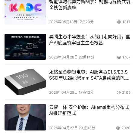
智能体时代算力新图景：鲲鹏与昇腾共筑
全栈创新底座
2026年05月18日 17点20分
1317
昇腾生态半年蜕变：从能用走向好用，国
产AI底座筑牢自主生态根基
2026年04月28日 22点14分
1767
永铭聚合物钽电容：AI服务器E1.S/E3.S
SSD与U.2超薄5mm SATA启动盘的PLP
电容选型分析
2026年04月28日 17点12分
2106
云智一体 安全护航：Akamai重构分布式
AI推理新范式
2026年04月27日 23点33分
2020